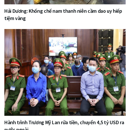
Hải Dương: Khống chế nam thanh niên cầm dao uy hiếp
tiệm vàng
Hành trình Trương Mỹ Lan rửa tiền, chuyển 4,5 tỷ USD ra
nước ngoài