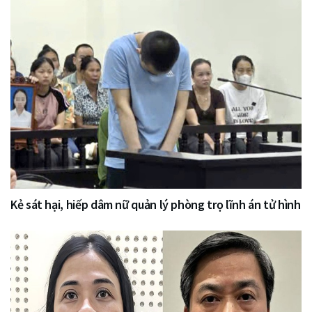
Kẻ sát hại, hiếp dâm nữ quản lý phòng trọ lĩnh án tử hình