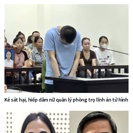
Kẻ sát hại, hiếp dâm nữ quản lý phòng trọ lĩnh án tử hình