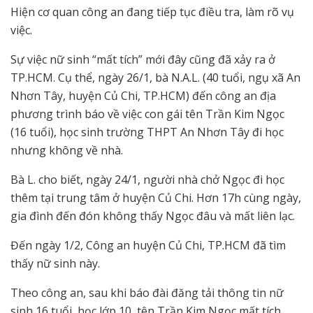
Hiện cơ quan công an đang tiếp tục điều tra, làm rõ vụ
việc.
Sự việc nữ sinh “mất tích” mới đây cũng đã xảy ra ở
TP.HCM. Cụ thể, ngày 26/1, bà N.A.L. (40 tuổi, ngụ xã An
Nhơn Tây, huyện Củ Chi, TP.HCM) đến công an địa
phương trình báo về việc con gái tên Trần Kim Ngọc
(16 tuổi), học sinh trường THPT An Nhơn Tây đi học
nhưng không về nhà.
Bà L. cho biết, ngày 24/1, người nhà chở Ngọc đi học
thêm tại trung tâm ở huyện Củ Chi. Hơn 17h cùng ngày,
gia đình đến đón không thấy Ngọc đâu và mất liên lạc.
Đến ngày 1/2, Công an huyện Củ Chi, TP.HCM đã tìm
thấy nữ sinh này.
Theo công an, sau khi báo đài đăng tải thông tin nữ
sinh 16 tuổi, học lớp 10, tên Trần Kim Ngọc mất tích,