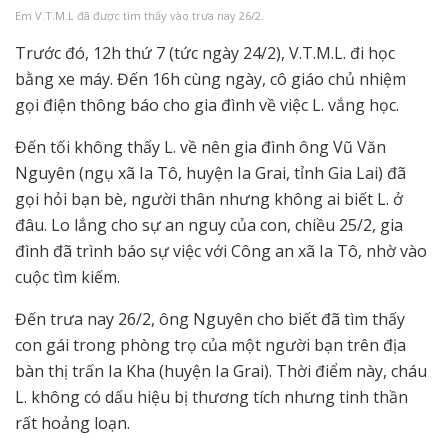
Em V.T.M.L đã được tìm thấy vào trưa nay 26/2.
Trước đó, 12h thứ 7 (tức ngày 24/2), V.T.M.L. đi học
bằng xe máy. Đến 16h cùng ngày, cô giáo chủ nhiệm
gọi điện thông báo cho gia đình về việc L. vắng học.
Đến tối không thấy L. về nên gia đình ông Vũ Văn
Nguyên (ngụ xã Ia Tô, huyện Ia Grai, tỉnh Gia Lai) đã
gọi hỏi bạn bè, người thân nhưng không ai biết L. ở
đâu. Lo lắng cho sự an nguy của con, chiều 25/2, gia
đình đã trình báo sự việc với Công an xã Ia Tô, nhờ vào
cuộc tìm kiếm.
Đến trưa nay 26/2, ông Nguyên cho biết đã tìm thấy
con gái trong phòng trọ của một người bạn trên địa
bàn thị trấn Ia Kha (huyện Ia Grai). Thời điểm này, cháu
L. không có dấu hiệu bị thương tích nhưng tinh thần
rất hoảng loạn.