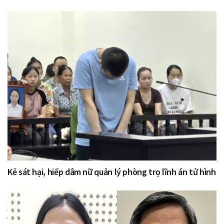
Kẻ sát hại, hiếp dâm nữ quản lý phòng trọ lĩnh án tử hình