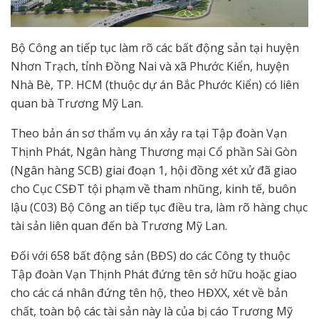
Bộ Công an tiếp tục làm rõ các bất động sản tại huyện
Nhơn Trạch, tỉnh Đồng Nai và xã Phước Kiển, huyện
Nhà Bè, TP. HCM (thuộc dự án Bắc Phước Kiển) có liên
quan bà Trương Mỹ Lan.
Theo bản án sơ thẩm vụ án xảy ra tại Tập đoàn Vạn
Thịnh Phát, Ngân hàng Thương mại Cổ phần Sài Gòn
(Ngân hàng SCB) giai đoạn 1, hội đồng xét xử đã giao
cho Cục CSĐT tội phạm về tham nhũng, kinh tế, buôn
lậu (C03) Bộ Công an tiếp tục điều tra, làm rõ hàng chục
tài sản liên quan đến bà Trương Mỹ Lan.
Đối với 658 bất động sản (BĐS) do các Công ty thuộc
Tập đoàn Vạn Thịnh Phát đứng tên sở hữu hoặc giao
cho các cá nhân đứng tên hộ, theo HĐXX, xét về bản
chất, toàn bộ các tài sản này là của bị cáo Trương Mỹ