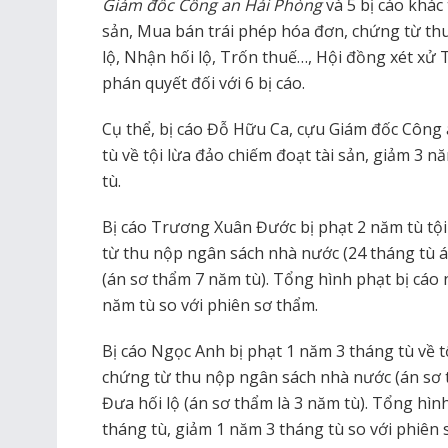
Giám đốc Công an Hải Phòng
và 5 bị cáo khác
sản, Mua bán trái phép hóa đơn, chứng từ th
lộ, Nhận hối lộ, Trốn thuế…, Hội đồng xét xử
phán quyết đối với 6 bị cáo.
Cụ thể, bị cáo Đỗ Hữu Ca, cựu Giám đốc Công
tù về tội lừa đảo chiếm đoạt tài sản, giảm 3 
tù.
Bị cáo Trương Xuân Đước bị phạt 2 năm tù tộ
từ thu nộp ngân sách nhà nước (24 tháng tù án
(án sơ thẩm 7 năm tù). Tổng hình phạt bị cáo n
năm tù so với phiên sơ thẩm.
Bị cáo Ngọc Anh bị phạt 1 năm 3 tháng tù về 
chứng từ thu nộp ngân sách nhà nước (án sơ th
Đưa hối lộ (án sơ thẩm là 3 năm tù). Tổng hình
tháng tù, giảm 1 năm 3 tháng tù so với phiên 