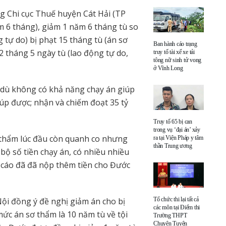
g Chi cục Thuế huyện Cát Hải (TP
m 6 tháng), giảm 1 năm 6 tháng tù so
tự do) bị phạt 15 tháng tù (án sơ
Ban hành cáo trạng
2 tháng 5 ngày tù (lao động tự do,
truy tố tài xế xe tải
tông nữ sinh tử vong
ở Vĩnh Long
 dù không có khả năng chạy án giúp
úp được; nhận và chiếm đoạt 35 tỷ
Truy tố 65 bị can
trong vụ ‘đại án’ xảy
 thẩm lúc đầu còn quanh co nhưng
ra tại Viện Pháp y tâm
thần Trung ương
 bộ số tiền chạy án, có nhiều nhiều
ị cáo đã đã nộp thêm tiền cho Đước
Nội đồng ý đề nghị giảm án cho bị
Tổ chức thi lại tất cả
các môn tại Điểm thi
ức án sơ thẩm là 10 năm tù về tội
Trường THPT
Chuyên Tuyên