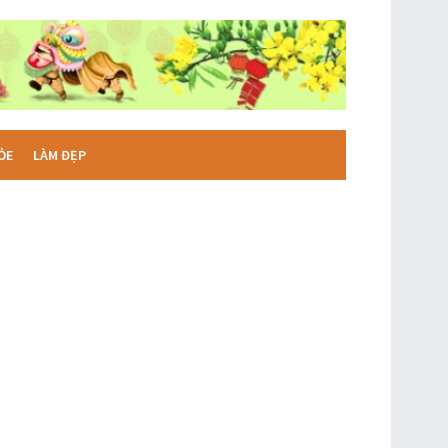
ỎE
LÀM ĐẸP