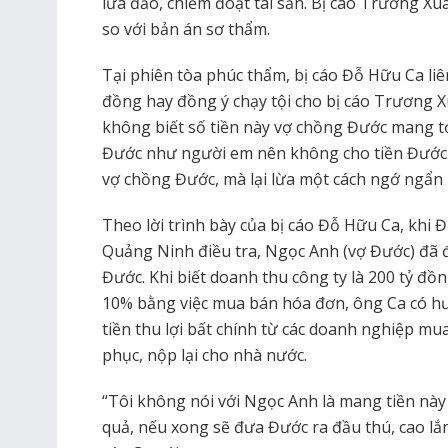
lừa đảo, chiếm đoạt tài sản. Bị cáo Trương X
so với bản án sơ thẩm.
Tại phiên tòa phúc thẩm, bị cáo Đỗ Hữu Ca liê
đồng hay đồng ý chạy tội cho bị cáo Trương 
không biết số tiền này vợ chồng Đước mang tới 
Đước như người em nên không cho tiền Đước t
vợ chồng Đước, mà lại lừa một cách ngớ ngẩn n
Theo lời trình bày của bị cáo Đỗ Hữu Ca, khi 
Quảng Ninh điều tra, Ngọc Anh (vợ Đước) đã 
Đước. Khi biết doanh thu công ty là 200 tỷ đồ
10% bằng việc mua bán hóa đơn, ông Ca có hư
tiền thu lợi bất chính từ các doanh nghiệp mu
phục, nộp lại cho nhà nước.
“Tôi không nói với Ngọc Anh là mang tiền này 
quả, nếu xong sẽ đưa Đước ra đầu thú, cao lắm 