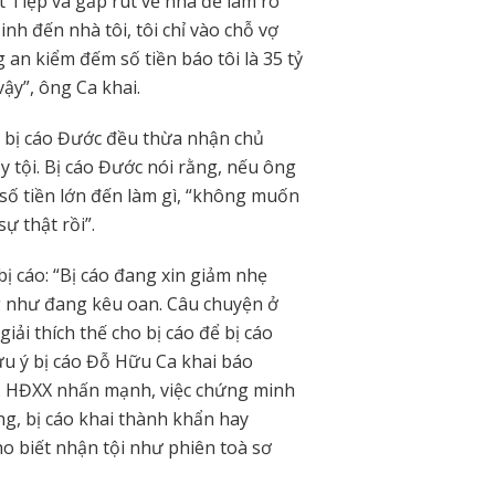
ệt Tiệp và gấp rút về nhà để làm rõ
inh đến nhà tôi, tôi chỉ vào chỗ vợ
an kiểm đếm số tiền báo tôi là 35 tỷ
vậy”, ông Ca khai.
ng bị cáo Đước đều thừa nhận chủ
y tội. Bị cáo Đước nói rằng, nếu ông
số tiền lớn đến làm gì, “không muốn
sự thật rồi”.
bị cáo: “Bị cáo đang xin giảm nhẹ
ng như đang kêu oan. Câu chuyện ở
giải thích thế cho bị cáo để bị cáo
lưu ý bị cáo Đỗ Hữu Ca khai báo
ẹ. HĐXX nhấn mạnh, việc chứng minh
ng, bị cáo khai thành khẩn hay
ho biết nhận tội như phiên toà sơ