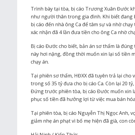
Trình bày tại tòa, bị cáo Trương Xuân Đước kh
như người thân trong gia đình. Khi biết đang 
bị cáo đến nhà ông Ca để tâm sự và nhờ chạy t
xác nhận đã 4 lần đưa tiền cho ông Ca nhờ chạ
Bị cáo Đước cho biết, bản án sơ thẩm là đúng 
này hơi nặng, đồng thời muốn xin lại số tiền 
chạy án.
Tại phiên sơ thẩm, HĐXX đã tuyên trả lại cho 
trong số 35 tỷ đưa cho bị cáo Ca. Còn lại 20 tỷ
Đứng trước phiên tòa, bị cáo Đước muốn xin 
phục số tiền đã hưởng lợi từ việc mua bán hóa
Tại phiên tòa, bị cáo Nguyễn Thị Ngọc Anh, v
giảm nhẹ án phạt vì bố mẹ hiện đã già, con cò
Hải Ninh / Kiến Thức