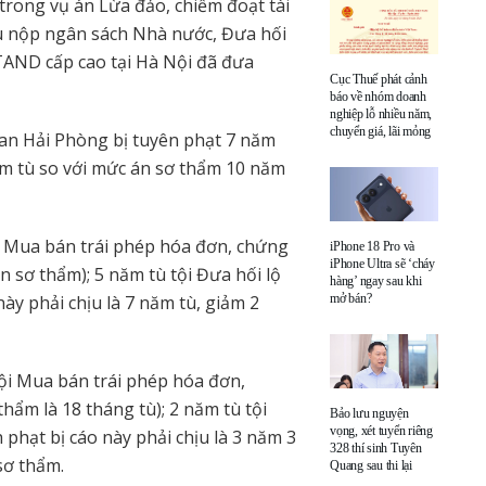
 trong vụ án Lừa đảo, chiếm đoạt tài
u nộp ngân sách Nhà nước, Đưa hối
 TAND cấp cao tại Hà Nội đã đưa
Cục Thuế phát cảnh
báo về nhóm doanh
nghiệp lỗ nhiều năm,
chuyển giá, lãi mỏng
 an Hải Phòng bị tuyên phạt 7 năm
năm tù so với mức án sơ thẩm 10 năm
i Mua bán trái phép hóa đơn, chứng
iPhone 18 Pro và
iPhone Ultra sẽ ‘cháy
 sơ thẩm); 5 năm tù tội Đưa hối lộ
hàng’ ngay sau khi
ày phải chịu là 7 năm tù, giảm 2
mở bán?
tội Mua bán trái phép hóa đơn,
ẩm là 18 tháng tù); 2 năm tù tội
Bảo lưu nguyện
vọng, xét tuyển riêng
 phạt bị cáo này phải chịu là 3 năm 3
328 thí sinh Tuyên
sơ thẩm.
Quang sau thi lại