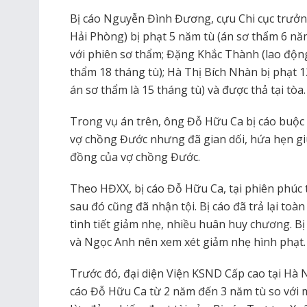
Bị cáo Nguyễn Đình Đương, cựu Chi cục trưởn
Hải Phòng) bị phạt 5 năm tù (án sơ thẩm 6 nă
với phiên sơ thẩm; Đặng Khắc Thành (lao động 
thẩm 18 tháng tù); Hà Thị Bích Nhàn bị phạt 1
án sơ thẩm là 15 tháng tù) và được thả tại tòa.
Trong vụ án trên, ông Đỗ Hữu Ca bị cáo buộc
vợ chồng Đước nhưng đã gian dối, hứa hẹn gi
đồng của vợ chồng Đước.
Theo HĐXX, bị cáo Đỗ Hữu Ca, tại phiên phúc
sau đó cũng đã nhận tội. Bị cáo đã trả lại toàn
tình tiết giảm nhẹ, nhiều huân huy chương. B
và Ngọc Anh nên xem xét giảm nhẹ hình phạt.
Trước đó, đại diện Viện KSND Cấp cao tại Hà 
cáo Đỗ Hữu Ca từ 2 năm đến 3 năm tù so với m