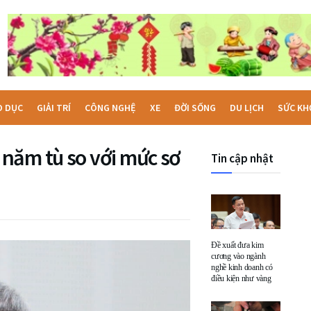
O DỤC
GIẢI TRÍ
CÔNG NGHỆ
XE
ĐỜI SỐNG
DU LỊCH
SỨC KH
năm tù so với mức sơ
Tin cập nhật
Đề xuất đưa kim
cương vào ngành
nghề kinh doanh có
điều kiện như vàng