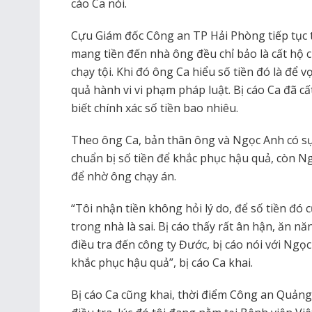
cáo Ca nói.
Cựu Giám đốc Công an TP Hải Phòng tiếp tục t
mang tiền đến nhà ông đều chỉ bảo là cất hộ c
chạy tội. Khi đó ông Ca hiểu số tiền đó là để
quả hành vi vi phạm pháp luật. Bị cáo Ca đã c
biết chính xác số tiền bao nhiêu.
Theo ông Ca, bản thân ông và Ngọc Anh có sự 
chuẩn bị số tiền để khắc phục hậu quả, còn N
để nhờ ông chạy án.
“Tôi nhận tiền không hỏi lý do, để số tiền đ
trong nhà là sai. Bị cáo thấy rất ân hận, ăn nă
điều tra đến công ty Đước, bị cáo nói với Ngọc
khắc phục hậu quả”, bị cáo Ca khai.
Bị cáo Ca cũng khai, thời điểm Công an Quảng