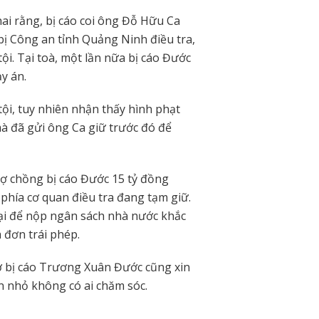
ai rằng, bị cáo coi ông Đỗ Hữu Ca
bị Công an tỉnh Quảng Ninh điều tra,
ội. Tại toà, một lần nữa bị cáo Đước
y án.
tội, tuy nhiên nhận thấy hình phạt
mà đã gửi ông Ca giữ trước đó để
vợ chồng bị cáo Đước 15 tỷ đồng
, phía cơ quan điều tra đang tạm giữ.
lại để nộp ngân sách nhà nước khắc
 đơn trái phép.
ợ bị cáo Trương Xuân Đước cũng xin
n nhỏ không có ai chăm sóc.