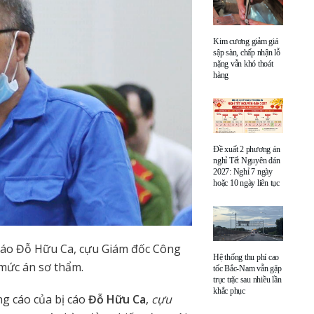
Kim cương giảm giá
sập sàn, chấp nhận lỗ
nặng vẫn khó thoát
hàng
Đề xuất 2 phương án
nghỉ Tết Nguyên đán
2027: Nghỉ 7 ngày
hoặc 10 ngày liên tục
 cáo Đỗ Hữu Ca, cựu Giám đốc Công
Hệ thống thu phí cao
 mức án sơ thẩm.
tốc Bắc-Nam vẫn gặp
trục trặc sau nhiều lần
khắc phục
ng cáo của bị cáo
Đỗ Hữu Ca
,
cựu