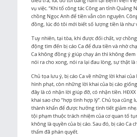
điều tra, lúc đó tôi đang nằm tại Bệnh viện Vi
vụ việc. “Khi tổ công tác Công an tỉnh Quảng N
chồng Ngọc Anh để tiền vẫn còn nguyên. Công 
đồng, lúc đó tôi mới biết số lượng tiền là như 
Tuy nhiên, tại tòa, khi được đối chất, vợ chồ
động tìm đến bị cáo Ca để đưa tiền và nhờ chạ
Ca không đồng ý giúp chạy án thì không đem 
nói ra cho xong, nói ra lại đau lòng, sự thật là 
Chủ tọa lưu ý, bị cáo Ca về những lời khai của 
hình phạt, còn những lời khai của bị cáo giố
đây là có nhận lời giúp đỡ, có nhận tiền. HĐXX 
khai sao cho “hợp tình hợp lý”. Chủ tọa cũng 
thành khẩn để được hưởng tình tiết giảm nh
tội phạm thuộc trách nhiệm của cơ quan tố tụ
không là quyền của bị cáo. Sau đó, bị cáo Ca c
thẩm đã phán quyết.