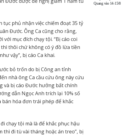
uân Đước được đề nghị giảm 1 năm tù
Quang vào 14-15/8
n tục phủ nhận việc chiếm đoạt 35 tỷ
Xuân Đước. Ông Ca cũng cho rằng,
với mục đích chạy tội. “Bị cáo coi
hì thôi chứ không có ý đồ lừa tiền
hư vậy”, bị cáo Ca khai.
Đước bỏ trốn do bị Công an tỉnh
đến nhà ông Ca cầu cứu ông này cứu
ng và bị cáo Đước hưởng bất chính
ớng dẫn Ngọc Anh trích lại 10% số
a bán hóa đơn trái phép để khắc
đi chạy tội mà là để khắc phục hậu
thì đi tù vài tháng hoặc án treo”, bị