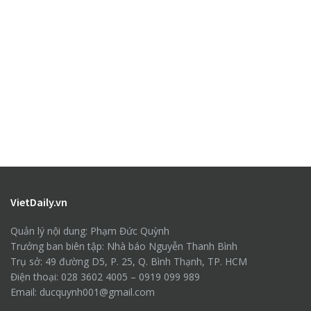
VietDaily.vn
Quản lý nội dung: Phạm Đức Quỳnh
Trưởng ban biên tập: Nhà báo Nguyễn Thanh Bình
Trụ sở: 49 đường D5, P. 25, Q. Bình Thạnh, TP. HCM
Điện thoại: 028 3602 4005 – 0919 099 989
Email: ducquynh001@gmail.com