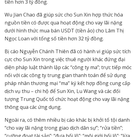
tiền hơn 3 tỷ đồng.
Wu Jian Chao đã giúp sức cho Sun Xin hợp thức hóa
nguồn tiền có được qua hoạt động cho vay lãi nặng
dưới hình thức mua bán USDT (tiền ảo) cho Lâm Thị
Ngọc Loan với tổng số tiền hơn 32 tỷ đồng.
Bị cáo Nguyễn Chánh Thiên đã có hành vi giúp sức tích
cực cho Sun Xin trong việc thuê người khác đứng đại
diện pháp luật thành lập các “công ty ma”; trực tiếp móc
nối với các công ty trung gian thanh toán để sử dụng
pháp nhân thương mại “ma” ký kết hợp đồng cung cấp
dịch vụ thu – chi hộ để Sun Xin, Lu Wang và các đối
tượng Trung Quốc tổ chức hoạt động cho vay lãi nặng
thông qua các ứng dụng.
Ngoài ra, có thêm nhiều bị cáo khác bị khởi tố tội danh
“cho vay lãi nặng trong giao dịch dân sự”; “rửa tiền”;
“cưỡng đoạt tài sản”; “đưa hối lộ”; “môi giới hối lộ”; “lừa