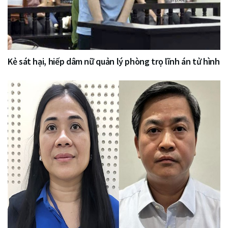
Kẻ sát hại, hiếp dâm nữ quản lý phòng trọ lĩnh án tử hình