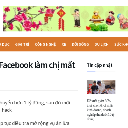
O DỤC
GIẢI TRÍ
CÔNG NGHỆ
XE
ĐỜI SỐNG
DU LỊCH
SỨC KH
 Facebook làm chị mất
Tin cập nhật
Đề xuất giảm 30%
chuyển hơn 1 tỷ đồng, sau đó mới
thuế cho hộ, cá nhân
 hack.
kinh doanh, doanh
nghiệp thu dưới 10 tỷ
đồng
 tục điều tra mở rộng vụ án lừa