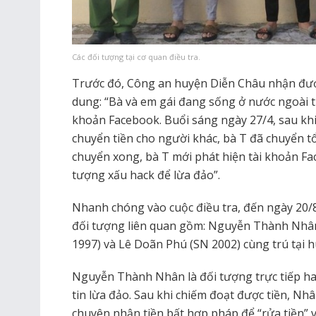
Các đối tượng tại cơ quan điều tra.
Trước đó, Công an huyện Diễn Châu nhận được
dung: “Bà và em gái đang sống ở nước ngoài th
khoản Facebook. Buổi sáng ngày 27/4, sau kh
chuyển tiền cho người khác, bà T đã chuyển tổ
chuyển xong, bà T mới phát hiện tài khoản Fa
tượng xấu hack để lừa đảo”.
Nhanh chóng vào cuộc điều tra, đến ngày 20/8
đối tượng liên quan gồm: Nguyễn Thành Nhân
1997) và Lê Doãn Phú (SN 2002) cùng trú tại 
Nguyễn Thành Nhân là đối tượng trực tiếp h
tin lừa đảo. Sau khi chiếm đoạt được tiền, Nhâ
chuyên nhận tiền bất hợp pháp để “rửa tiền” 