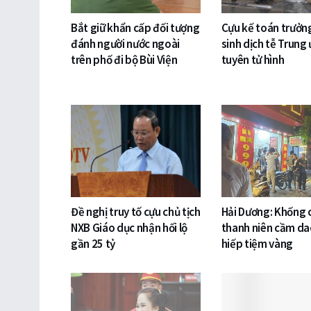
Bắt giữ khẩn cấp đối tượng
Cựu kế toán trưởng
đánh người nước ngoài
sinh dịch tễ Trung
trên phố đi bộ Bùi Viện
tuyên tử hình
Đề nghị truy tố cựu chủ tịch
Hải Dương: Khống
NXB Giáo dục nhận hối lộ
thanh niên cầm da
gần 25 tỷ
hiếp tiệm vàng