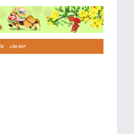
ỎE
LÀM ĐẸP