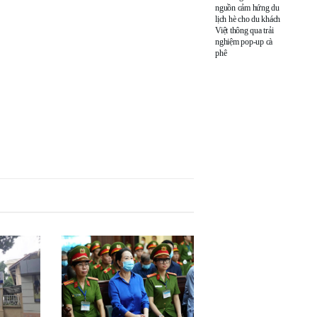
nguồn cảm hứng du
lịch hè cho du khách
Việt thông qua trải
nghiệm pop-up cà
phê