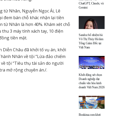
ChatGPT, Claude, và
Gemini
ồng từ Nhân, Nguyễn Ngọc Ái, Lê
ại đem bán chỗ khác nhận lại tiền
ận từ Nhân là hơn 40%. Khám xét chỗ
thu 3 máy tính xách tay, 10 điện
Sandoz bổ nhiệm bà
đồng tiền mặt.
Võ Thị Thúy Hà làm
Tổng Giám Đốc tại
Việt Nam
n Diễn Châu đã khởi tố vụ án, khởi
 Thành Nhân về tội “Lừa đảo chiếm
về tội “Tiêu thụ tài sản do người
 tra mở rộng chuyên án./.
Khởi động xét chọn
Doanh nghiệp đạt
chuẩn văn hóa kinh
doanh Việt Nam 2026
Booking.com khơi