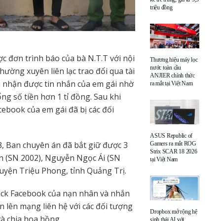
triệu đồng
 đơn trình báo của bà N.T.T với nội
Thương hiệu máy lọc
nước toàn cầu
ường xuyên liên lạc trao đổi qua tài
ANJIER chính thức
i nhận được tin nhắn của em gái nhờ
ra mắt tại Việt Nam
ng số tiền hơn 1 tỉ đồng. Sau khi
cebook của em gái đã bị các đối
ASUS Republic of
, Ban chuyên án đã bắt giữ được 3
Gamers ra mắt ROG
Strix SCAR 18 2026
 (SN 2002), Nguyễn Ngọc Ái (SN
tại Việt Nam
huyện Triệu Phong, tỉnh Quảng Trị.
ack Facebook của nạn nhân và nhắn
n lên mạng liên hệ với các đối tượng
Dropbox mở rộng hệ
và chia hoa hồng.
sinh thái AI với