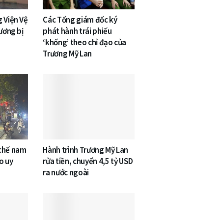
 Viện Vệ
Các Tổng giám đốc ký
 ương bị
phát hành trái phiếu
‘khống’ theo chỉ đạo của
Trương Mỹ Lan
 chế nam
Hành trình Trương Mỹ Lan
o uy
rửa tiền, chuyển 4,5 tỷ USD
ra nước ngoài