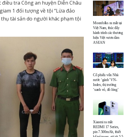
át điều tra Công an huyện Diễn Châu
m giam 1 đối tượng về tội “Lừa đảo
u thụ tài sản do người khác phạm tội
Moonfolks ra mắt tại
Việt Nam, thúc đẩy
hành trình các thương
hiệu Việt vươn tầm
ASEAN
Cổ phiếu vốn Nhà
nước ‘gánh’ VN-
Index, thị trường
‘xanh vỏ, đỏ lòng’
Xiaomi ra mắt
REDMI 17 Series,
pin 7.500mAh, thiết
kế trẻ trung, giá từ 5,5