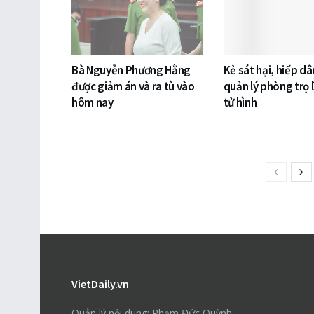
Bà Nguyễn Phương Hằng
Kẻ sát hại, hiếp d
được giảm án và ra tù vào
quản lý phòng trọ l
hôm nay
tử hình
VietDaily.vn
Quản lý nội dung: Phạm Đức Quỳnh