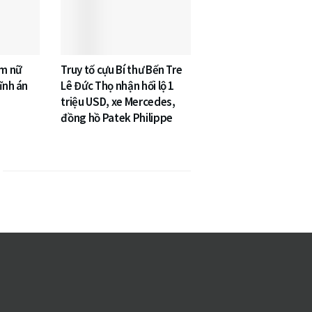
âm nữ
Truy tố cựu Bí thư Bến Tre
ĩnh án
Lê Đức Thọ nhận hối lộ 1
triệu USD, xe Mercedes,
đồng hồ Patek Philippe