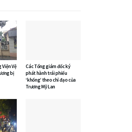
 Viện Vệ
Các Tổng giám đốc ký
 ương bị
phát hành trái phiếu
‘khống’ theo chỉ đạo của
Trương Mỹ Lan