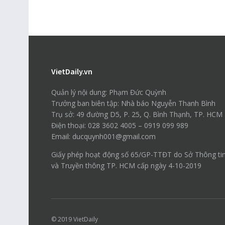
VietDaily.vn
Quản lý nội dung: Phạm Đức Quỳnh
Trưởng ban biên tập: Nhà báo Nguyễn Thanh Bình
Trụ sở: 49 đường D5, P. 25, Q. Bình Thạnh, TP. HCM
Điện thoại: 028 3602 4005 – 0919 099 989
Email: ducquynh001@gmail.com
Giấy phép hoạt động số 65/GP-TTĐT do Sở Thông ti
và Truyền thông TP. HCM cấp ngày 4-10-2019
© 2019
VietDaily