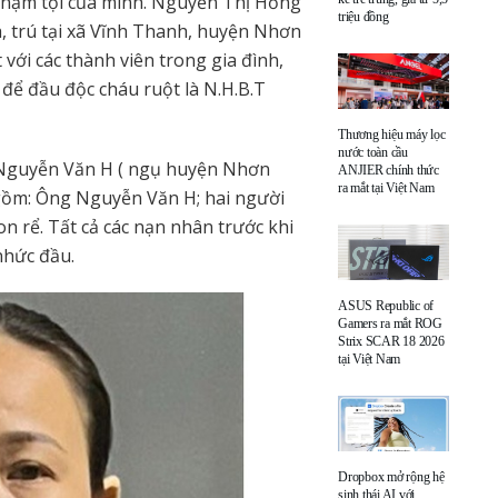
phạm tội của mình. Nguyễn Thị Hồng
triệu đồng
h, trú tại xã Vĩnh Thanh, huyện Nhơn
với các thành viên trong gia đình,
để đầu độc cháu ruột là N.H.B.T
Thương hiệu máy lọc
nước toàn cầu
g Nguyễn Văn H ( ngụ huyện Nhơn
ANJIER chính thức
ra mắt tại Việt Nam
 gồm: Ông Nguyễn Văn H; hai người
on rể. Tất cả các nạn nhân trước khi
nhức đầu.
ASUS Republic of
Gamers ra mắt ROG
Strix SCAR 18 2026
tại Việt Nam
Dropbox mở rộng hệ
sinh thái AI với