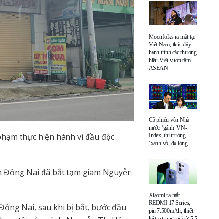
Moonfolks ra mắt tại
Việt Nam, thúc đẩy
hành trình các thương
hiệu Việt vươn tầm
ASEAN
Cổ phiếu vốn Nhà
nước ‘gánh’ VN-
phạm thực hiện hành vi đầu độc
Index, thị trường
‘xanh vỏ, đỏ lòng’
ỉnh Đồng Nai đã bắt tạm giam Nguyễn
Xiaomi ra mắt
REDMI 17 Series,
Đồng Nai, sau khi bị bắt, bước đầu
pin 7.500mAh, thiết
kế trẻ trung, giá từ 5,5