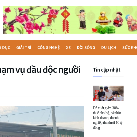
O DỤC
GIẢI TRÍ
CÔNG NGHỆ
XE
ĐỜI SỐNG
DU LỊCH
SỨC KH
phạm vụ đầu độc người
Tin cập nhật
Đề xuất giảm 30%
thuế cho hộ, cá nhân
kinh doanh, doanh
nghiệp thu dưới 10 tỷ
đồng