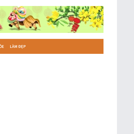
ỎE
LÀM ĐẸP