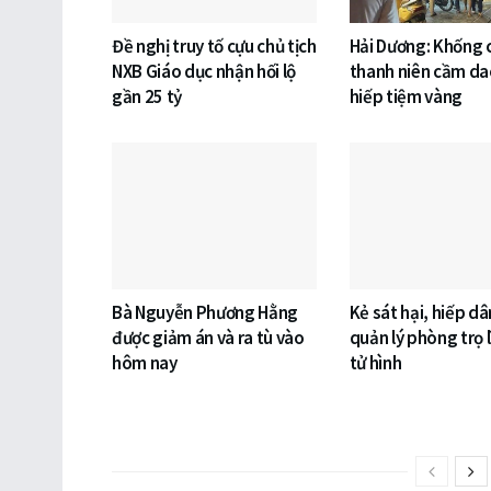
Đề nghị truy tố cựu chủ tịch
Hải Dương: Khống
NXB Giáo dục nhận hối lộ
thanh niên cầm da
gần 25 tỷ
hiếp tiệm vàng
Bà Nguyễn Phương Hằng
Kẻ sát hại, hiếp d
được giảm án và ra tù vào
quản lý phòng trọ l
hôm nay
tử hình