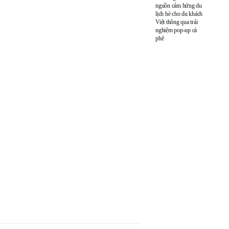
nguồn cảm hứng du
lịch hè cho du khách
Việt thông qua trải
nghiệm pop-up cà
phê