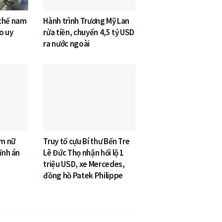
 chế nam
Hành trình Trương Mỹ Lan
o uy
rửa tiền, chuyển 4,5 tỷ USD
ra nước ngoài
âm nữ
Truy tố cựu Bí thư Bến Tre
ĩnh án
Lê Đức Thọ nhận hối lộ 1
triệu USD, xe Mercedes,
đồng hồ Patek Philippe