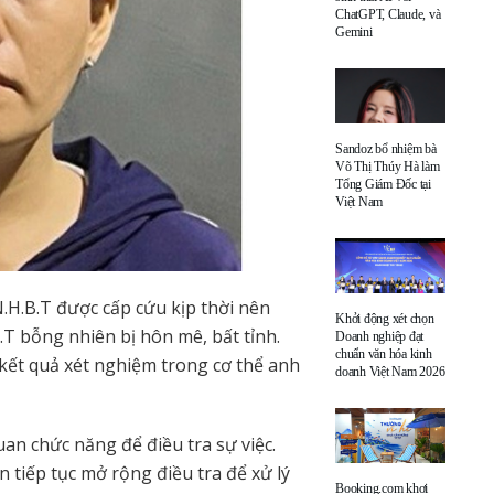
ChatGPT, Claude, và
Gemini
Sandoz bổ nhiệm bà
Võ Thị Thúy Hà làm
Tổng Giám Đốc tại
Việt Nam
.H.B.T được cấp cứu kịp thời nên
Khởi động xét chọn
.T bỗng nhiên bị hôn mê, bất tỉnh.
Doanh nghiệp đạt
chuẩn văn hóa kinh
kết quả xét nghiệm trong cơ thể anh
doanh Việt Nam 2026
an chức năng để điều tra sự việc.
tiếp tục mở rộng điều tra để xử lý
Booking.com khơi