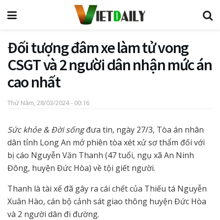
Đối tượng đâm xe làm tử vong
CSGT và 2 người dân nhận mức án
cao nhất
Thứ Năm, 28/03/2024 - 00:16
Sức khỏe & Đời sống
đưa tin, ngày 27/3, Tòa án nhân
dân tỉnh Long An mở phiên tòa xét xử sơ thẩm đối với
bị cáo Nguyễn Văn Thanh (47 tuổi, ngụ xã An Ninh
Đông, huyện Đức Hòa) về tội giết người.
Thanh là tài xế đã gây ra cái chết của Thiếu tá Nguyễn
Xuân Hào, cán bộ cảnh sát giao thông huyện Đức Hòa
và 2 người dân đi đường.