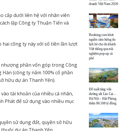
doanh Việt Nam 2026
 cấp dưới liên hệ với nhân viên
ách lập Công ty Thuận Tiến và
Booking.com khơi
nguồn cảm hứng du
ai công ty này với số tiền lần lượt
lịch hè cho du khách
Việt thông qua trải
nghiệm pop-up cà
phê
ển nhượng phần vốn góp trong Công
g Hàn (công ty nắm 100% cổ phần
sở hữu dự án Thanh Yến).
Đề xuất tăng vốn
 vào tài khoản của nhiều cá nhân,
đường sắt Lào Cai –
Hà Nội – Hải Phòng
h Phát để sử dụng vào nhiều mục
thêm 86.108 tỷ đồng
 quyền sử dụng đất, quyền sở hữu
ất thuộc dự án Thanh Yến.