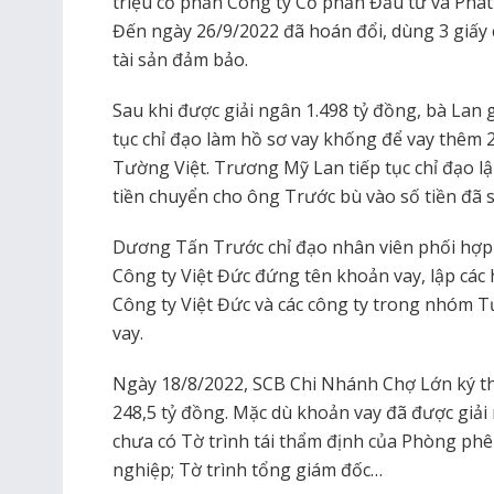
triệu cổ phần Công ty Cổ phần Đầu tư và Phát 
Đến ngày 26/9/2022 đã hoán đổi, dùng 3 giấy
tài sản đảm bảo.
Sau khi được giải ngân 1.498 tỷ đồng, bà Lan 
tục chỉ đạo làm hồ sơ vay khống để vay thêm 2
Tường Việt. Trương Mỹ Lan tiếp tục chỉ đạo l
tiền chuyển cho ông Trước bù vào số tiền đã 
Dương Tấn Trước chỉ đạo nhân viên phối hợp
Công ty Việt Đức đứng tên khoản vay, lập cá
Công ty Việt Đức và các công ty trong nhóm 
vay.
Ngày 18/8/2022, SCB Chi Nhánh Chợ Lớn ký th
248,5 tỷ đồng. Mặc dù khoản vay đã được giả
chưa có Tờ trình tái thẩm định của Phòng ph
nghiệp; Tờ trình tổng giám đốc…