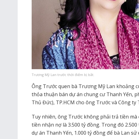
Trương Mỹ Lan trước thời điểm bị bắt.
Ông Trước quen bà Trương Mỹ Lan khoảng cu
thỏa thuận bán dự án chung cư Thanh Yến, ph
Thủ Đức), TP.HCM cho ông Trước và Công ty Tư
Tuy nhiên, ông Trước không phải trả tiền mà c
tiền nhận nợ là 3.500 tỷ đồng. Trong đó 2.50
dự án Thanh Yến, 1.000 tỷ đồng để bà Lan sử 