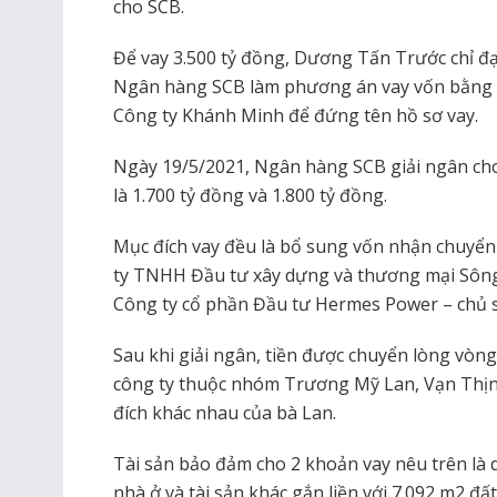
cho SCB.
Để vay 3.500 tỷ đồng, Dương Tấn Trước chỉ đạo
Ngân hàng SCB làm phương án vay vốn bằng c
Công ty Khánh Minh để đứng tên hồ sơ vay.
Ngày 19/5/2021, Ngân hàng SCB giải ngân cho h
là 1.700 tỷ đồng và 1.800 tỷ đồng.
Mục đích vay đều là bổ sung vốn nhận chuy
ty TNHH Đầu tư xây dựng và thương mại Sôn
Công ty cổ phần Đầu tư Hermes Power – chủ 
Sau khi giải ngân, tiền được chuyển lòng vòng
công ty thuộc nhóm Trương Mỹ Lan, Vạn Thịn
đích khác nhau của bà Lan.
Tài sản bảo đảm cho 2 khoản vay nêu trên là
nhà ở và tài sản khác gắn liền với 7.092 m2 đ