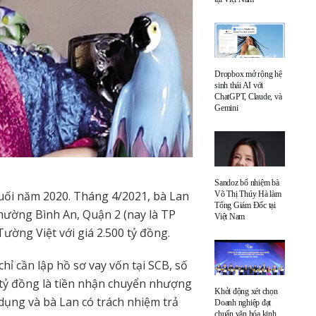
Dropbox mở rộng hệ
sinh thái AI với
ChatGPT, Claude, và
Gemini
Sandoz bổ nhiệm bà
ối năm 2020. Tháng 4/2021, bà Lan
Võ Thị Thúy Hà làm
Tổng Giám Đốc tại
ường Bình An, Quận 2 (nay là TP
Việt Nam
ờng Việt với giá 2.500 tỷ đồng.
hỉ cần lập hồ sơ vay vốn tại SCB, số
0 tỷ đồng là tiền nhận chuyển nhượng
Khởi động xét chọn
dụng và bà Lan có trách nhiệm trả
Doanh nghiệp đạt
chuẩn văn hóa kinh