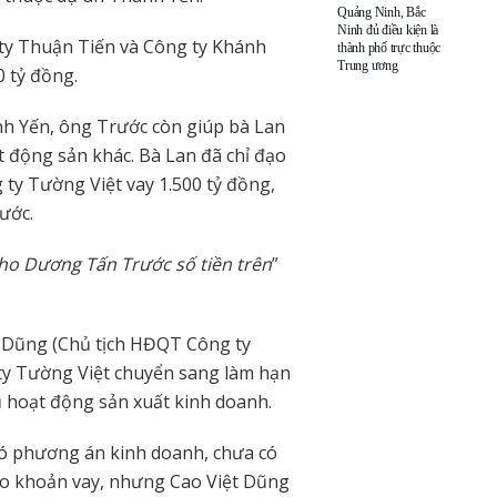
Quảng Ninh, Bắc
Ninh đủ điều kiện là
ty Thuận Tiến và Công ty Khánh
thành phố trực thuộc
Trung ương
0 tỷ đồng.
nh Yến, ông Trước còn giúp bà Lan
t động sản khác. Bà Lan đã chỉ đạo
ty Tường Việt vay 1.500 tỷ đồng,
ước.
cho Dương Tấn Trước số tiền trên
”
 Dũng (Chủ tịch HĐQT Công ty
g ty Tường Việt chuyển sang làm hạn
 hoạt động sản xuất kinh doanh.
có phương án kinh doanh, chưa có
cho khoản vay, nhưng Cao Việt Dũng