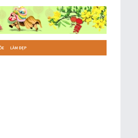
ỎE
LÀM ĐẸP