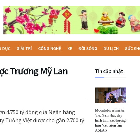
O DỤC
GIẢI TRÍ
CÔNG NGHỆ
XE
ĐỜI SỐNG
DU LỊCH
SỨC KH
ược Trương Mỹ Lan
Tin cập nhật
Moonfolks ra mắt tại
ơn 4.750 tỷ đồng của Ngân hàng
Việt Nam, thúc đẩy
y Tường Việt được cho gần 2.700 tỷ
hành trình các thương
hiệu Việt vươn tầm
ASEAN