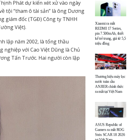
Thịnh Phát dự kiến xét xử vào ngày
 về tội “tham ô tài sản” là ông Dương
ổng giám đốc (TGĐ) Công ty TNHH
Xiaomi ra mắt
ường Việt).
REDMI 17 Series,
pin 7.500mAh, thiết
kế trẻ trung, giá từ 5,5
h lập năm 2002, là tổng thầu
triệu đồng
g nghiệp với Cao Việt Dũng là Chủ
ơng Tấn Trước. Hai người còn lập
Thương hiệu máy lọc
nước toàn cầu
ANJIER chính thức
ra mắt tại Việt Nam
ASUS Republic of
Gamers ra mắt ROG
Strix SCAR 18 2026
tại Việt Nam