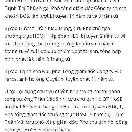
Minh Huế, cựu cán bộ Ban Kế toán Tập đoàn FLC và
Trịnh Thị Thúy Nga, Phó tổng giám đốc Công ty chứng
khoán BOS, lần lượt bị tuyên 14 năm tù và 8 năm tù.
Bị cáo Hương Trần Kiều Dung, cựu Phó chủ tịch
thường trực HĐQT Tập đoàn FLC, bị tuyên 2 năm tù về
tội Thao túng thị trường chứng khoán và 6 năm 6
tháng tù về tội Lừa đảo chiếm đoạt tài sản, tổng hợp
hình phạt là 8 năm 6 tháng tù.
Bị cáo Trịnh Văn Đại, phó Tổng giám đốc Công ty FLC
Faros, anh họ ông Quyết bị tuyên phạt 11 năm tù.
Ở tội Lợi dụng chức vụ quyền hạn trong khi thi hành
công vụ, ông Trần Đắc Sinh, cựu chủ tịch HĐQT HoSE,
án phạt 6 năm 6 tháng; Lê Hải Trà, cựu ủy viên HĐQT,
Phó tổng giám đốc thường trực HoSE, 5 năm tù; Trầm
Tuấn Vũ, cựu phó tổng giám đốc, Phó chủ tịch hội đồng
niêm yết HoSE, 5 năm 6 tháng.