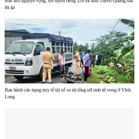
Bảo lưu nguyện vọng, xét tuyển riêng 328 thí sinh Tuyên Quang sau
thi lại
Ban hành cáo trạng truy tố tài xế xe tải tông nữ sinh tử vong ở Vĩnh
Long