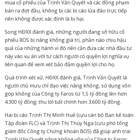
mua cổ phiếu của Trịnh Văn Quyết và các đồng phạm
bán ra đợt đầu, không bị các bị cáo lừa đảo trực tiếp
nên không được xác định là bị hại.
Song HĐXX đánh giá, những người đang sở hữu cổ
phiếu ROS bị nâng khống giá trị, phần nào chịu hậu
quả của những hành vi đó nên cần đưa các nhà đầu tư
này vào vụ án với tư cách người có quyền lợi nghĩa vụ
liên quan để xem xét bảo đảm quyền lợi cho họ.
Quá trình xét xử, HĐXX đánh giá, Trịnh Văn Quyết là
người chủ mưu chỉ đạo việc nâng khống, sử dụng vốn
góp khống của Công ty Faros từ 1,5 tỷ đồng lên hơn
4.300 tỷ đồng; thu lời bất chính hơn 3.600 tỷ đồng.
Hai bị cáo Trịnh Thị Minh Huế (cựu cán bộ Ban kế toán
Tập đoàn FLC) và Trịnh Thị Thúy Nga (cựu phó tổng
giám đốc Công ty Chứng khoán BOS) đã giúp anh trai
Trịnh Văn Quyết nâng khống vốn của Công ty Faros;