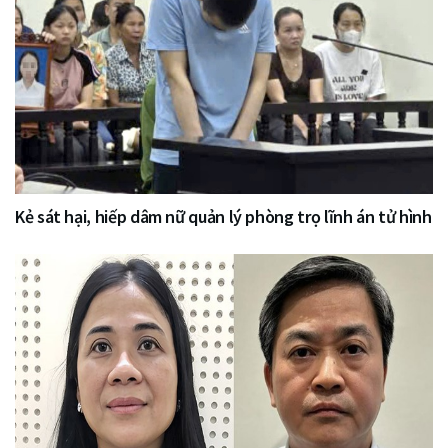
Kẻ sát hại, hiếp dâm nữ quản lý phòng trọ lĩnh án tử hình