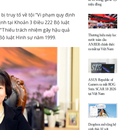
triệu đồng
 bị truy tố về tội “Vi phạm quy định
nh tại Khoản 3 Điều 222 Bộ luật
i: “Thiếu trách nhiệm gây hậu quả
Thương hiệu máy lọc
Bộ luật Hình sự năm 1999.
nước toàn cầu
ANJIER chính thức
ra mắt tại Việt Nam
ASUS Republic of
Gamers ra mắt ROG
Strix SCAR 18 2026
tại Việt Nam
Dropbox mở rộng hệ
sinh thái AI với