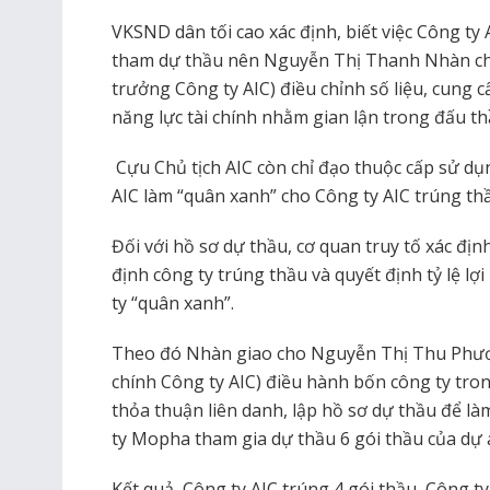
VKSND dân tối cao xác định, biết việc Công ty
tham dự thầu nên Nguyễn Thị Thanh Nhàn chỉ
trưởng Công ty AIC) điều chỉnh số liệu, cung 
năng lực tài chính nhằm gian lận trong đấu th
Cựu Chủ tịch AIC còn chỉ đạo thuộc cấp sử dụn
AIC làm “quân xanh” cho Công ty AIC trúng th
Đối với hồ sơ dự thầu, cơ quan truy tố xác địn
định công ty trúng thầu và quyết định tỷ lệ lợ
ty “quân xanh”.
Theo đó Nhàn giao cho Nguyễn Thị Thu Phươn
chính Công ty AIC) điều hành bốn công ty trong
thỏa thuận liên danh, lập hồ sơ dự thầu để l
ty Mopha tham gia dự thầu 6 gói thầu của dự 
Kết quả, Công ty AIC trúng 4 gói thầu, Công 