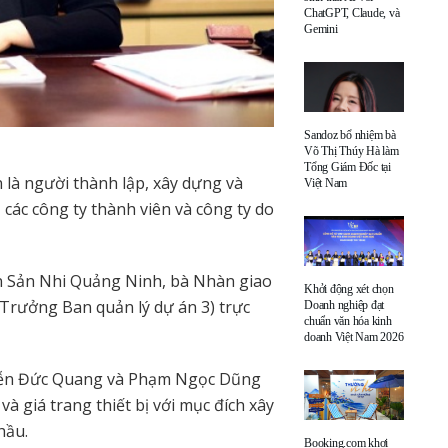
ChatGPT, Claude, và
Gemini
Sandoz bổ nhiệm bà
Võ Thị Thúy Hà làm
Tổng Giám Đốc tại
là người thành lập, xây dựng và
Việt Nam
các công ty thành viên và công ty do
n Sản Nhi Quảng Ninh, bà Nhàn giao
Khởi động xét chọn
rưởng Ban quản lý dự án 3) trực
Doanh nghiệp đạt
chuẩn văn hóa kinh
doanh Việt Nam 2026
yễn Đức Quang và Phạm Ngọc Dũng
à giá trang thiết bị với mục đích xây
hầu.
Booking.com khơi