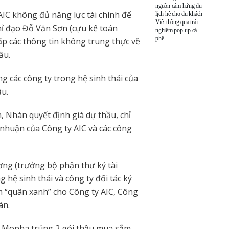
nguồn cảm hứng du
 AIC không đủ năng lực tài chính để
lịch hè cho du khách
Việt thông qua trải
 đạo Đỗ Văn Sơn (cựu kế toán
nghiệm pop-up cà
phê
cấp các thông tin không trung thực về
ầu.
g các công ty trong hệ sinh thái của
ầu.
h, Nhàn quyết định giá dự thầu, chỉ
i nhuận của Công ty AIC và các công
g (trưởng bộ phận thư ký tài
 hệ sinh thái và công ty đối tác ký
àm “quân xanh” cho Công ty AIC, Công
án.
ty Mopha trúng 2 gói thầu mua sắm