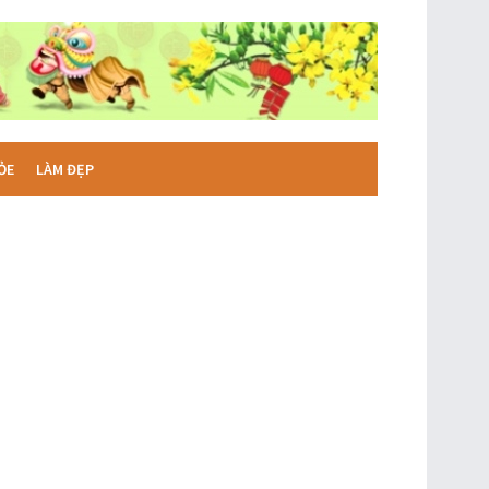
ỎE
LÀM ĐẸP