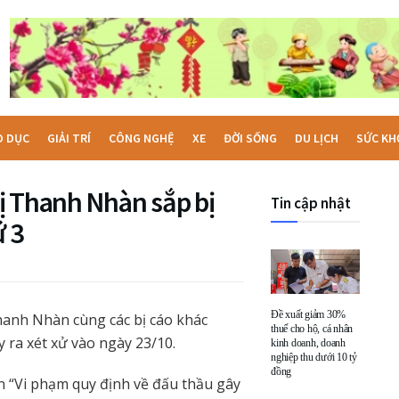
O DỤC
GIẢI TRÍ
CÔNG NGHỆ
XE
ĐỜI SỐNG
DU LỊCH
SỨC KH
ị Thanh Nhàn sắp bị
Tin cập nhật
ứ 3
Đề xuất giảm 30%
anh Nhàn cùng các bị cáo khác
thuế cho hộ, cá nhân
y ra xét xử vào ngày 23/10.
kinh doanh, doanh
nghiệp thu dưới 10 tỷ
đồng
n “Vi phạm quy định về đấu thầu gây