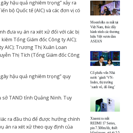
 gây hậu quả nghiêm trọng” xảy ra
iến bộ Quốc tế (AIC) và các đơn vị có
Moonfolks ra mắt tại
Việt Nam, thúc đẩy
 đưa vụ án ra xét xử đối với các bị
hành trình các thương
hiệu Việt vươn tầm
 kiêm Tổng Giám đốc Công ty AIC);
ASEAN
y AIC); Trương Thị Xuân Loan
guyễn Thị Tích (Tổng Giám đốc Công
Cổ phiếu vốn Nhà
u gây hậu quả nghiêm trọng” quy
nước ‘gánh’ VN-
Index, thị trường
‘xanh vỏ, đỏ lòng’
trụ sở TAND tỉnh Quảng Ninh. Tuy
giác ra đầu thú để được hưởng chính
Xiaomi ra mắt
REDMI 17 Series,
ụ án ra xét xử theo quy định của
pin 7.500mAh, thiết
kế trẻ trung, giá từ 5,5