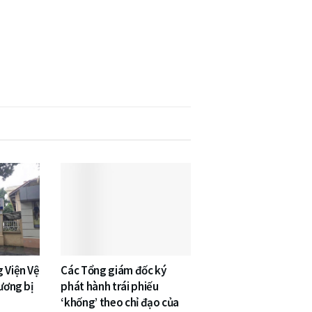
 Viện Vệ
Các Tổng giám đốc ký
 ương bị
phát hành trái phiếu
‘khống’ theo chỉ đạo của