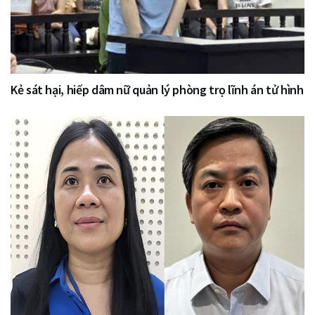
Kẻ sát hại, hiếp dâm nữ quản lý phòng trọ lĩnh án tử hình