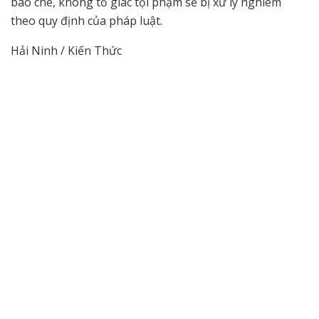
bao che, không tố giác tội phạm sẽ bị xử lý nghiêm
theo quy định của pháp luật.
Hải Ninh / Kiến Thức