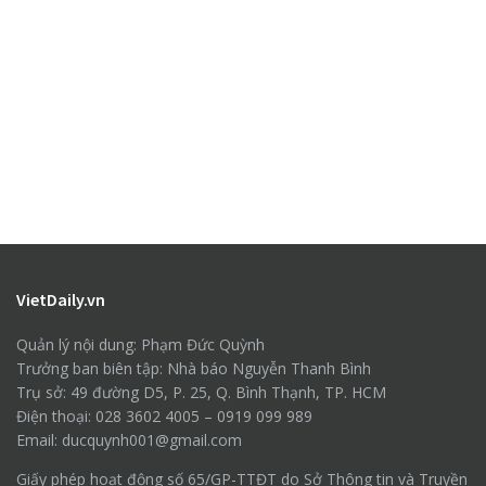
VietDaily.vn
Quản lý nội dung: Phạm Đức Quỳnh
Trưởng ban biên tập: Nhà báo Nguyễn Thanh Bình
Trụ sở: 49 đường D5, P. 25, Q. Bình Thạnh, TP. HCM
Điện thoại: 028 3602 4005 – 0919 099 989
Email: ducquynh001@gmail.com
Giấy phép hoạt động số 65/GP-TTĐT do Sở Thông tin và Truyền