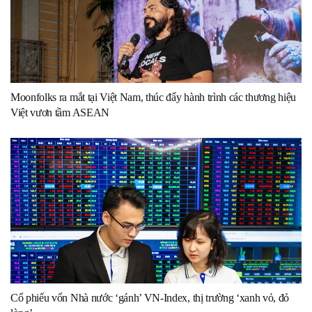
Moonfolks ra mắt tại Việt Nam, thúc đẩy hành trình các thương hiệu
Việt vươn tầm ASEAN
Cổ phiếu vốn Nhà nước ‘gánh’ VN-Index, thị trường ‘xanh vỏ, đỏ