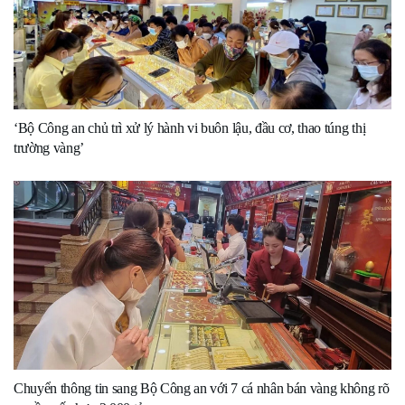
‘Bộ Công an chủ trì xử lý hành vi buôn lậu, đầu cơ, thao túng thị
trường vàng’
Chuyển thông tin sang Bộ Công an với 7 cá nhân bán vàng không rõ