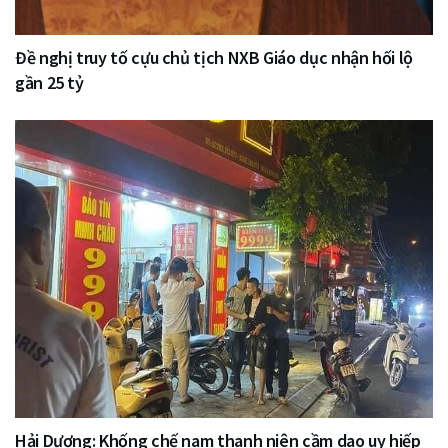
Đề nghị truy tố cựu chủ tịch NXB Giáo dục nhận hối lộ
gần 25 tỷ
Hải Dương: Khống chế nam thanh niên cầm dao uy hiếp