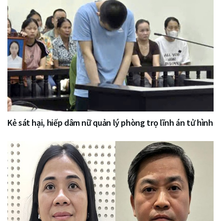
Kẻ sát hại, hiếp dâm nữ quản lý phòng trọ lĩnh án tử hình