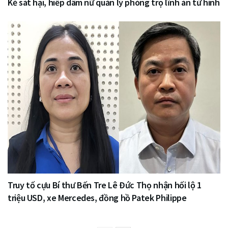
Kẻ sát hại, hiếp dâm nữ quản lý phòng trọ lĩnh án tử hình
Truy tố cựu Bí thư Bến Tre Lê Đức Thọ nhận hối lộ 1
triệu USD, xe Mercedes, đồng hồ Patek Philippe