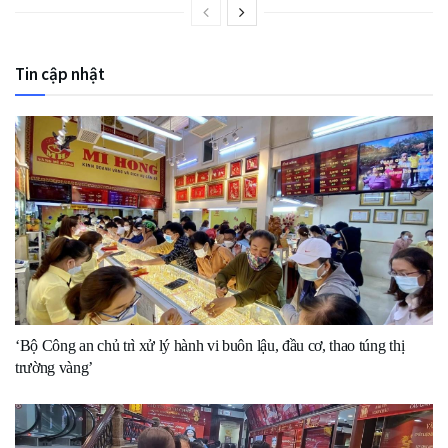
Tin cập nhật
‘Bộ Công an chủ trì xử lý hành vi buôn lậu, đầu cơ, thao túng thị
trường vàng’