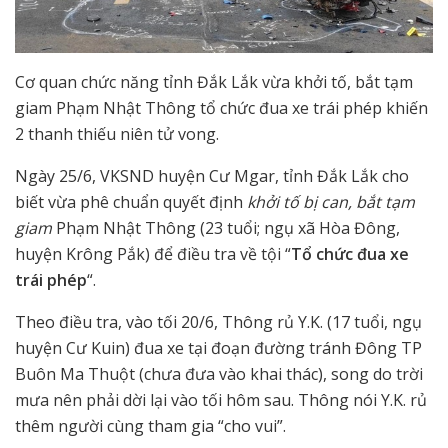
Cơ quan chức năng tỉnh Đắk Lắk vừa khởi tố, bắt tạm
giam Phạm Nhật Thông tổ chức đua xe trái phép khiến
2 thanh thiếu niên tử vong.
Ngày 25/6, VKSND huyện Cư Mgar, tỉnh Đắk Lắk cho
biết vừa phê chuẩn quyết định
khởi tố bị can, bắt tạm
giam
Phạm Nhật Thông (23 tuổi; ngụ xã Hòa Đông,
huyện Krông Pắk) để điều tra về tội “
Tổ chức đua xe
trái phép
“.
Theo điều tra, vào tối 20/6, Thông rủ Y.K. (17 tuổi, ngụ
huyện Cư Kuin) đua xe tại đoạn đường tránh Đông TP
Buôn Ma Thuột (chưa đưa vào khai thác), song do trời
mưa nên phải dời lại vào tối hôm sau. Thông nói Y.K. rủ
thêm người cùng tham gia “cho vui”.