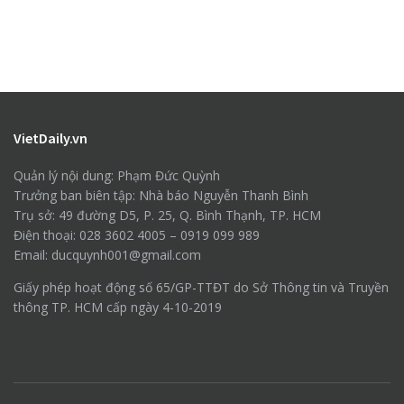
VietDaily.vn
Quản lý nội dung: Phạm Đức Quỳnh
Trưởng ban biên tập: Nhà báo Nguyễn Thanh Bình
Trụ sở: 49 đường D5, P. 25, Q. Bình Thạnh, TP. HCM
Điện thoại: 028 3602 4005 – 0919 099 989
Email: ducquynh001@gmail.com
Giấy phép hoạt động số 65/GP-TTĐT do Sở Thông tin và Truyền
thông TP. HCM cấp ngày 4-10-2019