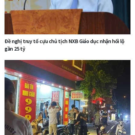
Đề nghị truy tố cựu chủ tịch NXB Giáo dục nhận hối lộ
gần 25 tỷ