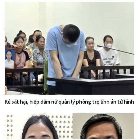
Kẻ sát hại, hiếp dâm nữ quản lý phòng trọ lĩnh án tử hình