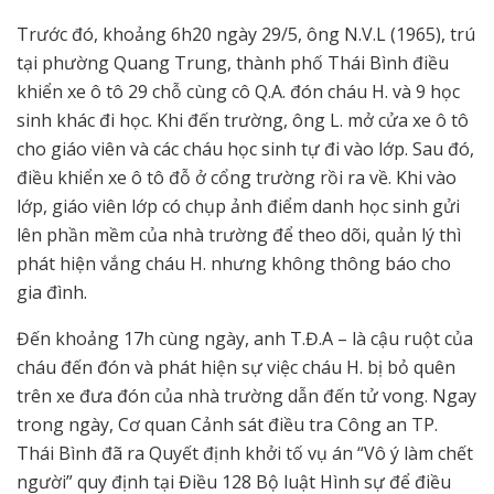
Trước đó, khoảng 6h20 ngày 29/5, ông N.V.L (1965), trú
tại phường Quang Trung, thành phố Thái Bình điều
khiển xe ô tô 29 chỗ cùng cô Q.A. đón cháu H. và 9 học
sinh khác đi học. Khi đến trường, ông L. mở cửa xe ô tô
cho giáo viên và các cháu học sinh tự đi vào lớp. Sau đó,
điều khiển xe ô tô đỗ ở cổng trường rồi ra về. Khi vào
lớp, giáo viên lớp có chụp ảnh điểm danh học sinh gửi
lên phần mềm của nhà trường để theo dõi, quản lý thì
phát hiện vắng cháu H. nhưng không thông báo cho
gia đình.
Đến khoảng 17h cùng ngày, anh T.Đ.A – là cậu ruột của
cháu đến đón và phát hiện sự việc cháu H. bị bỏ quên
trên xe đưa đón của nhà trường dẫn đến tử vong. Ngay
trong ngày, Cơ quan Cảnh sát điều tra Công an TP.
Thái Bình đã ra Quyết định khởi tố vụ án “Vô ý làm chết
người” quy định tại Điều 128 Bộ luật Hình sự để điều