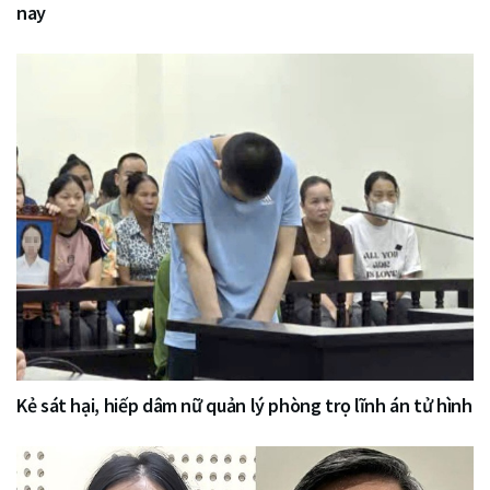
nay
Kẻ sát hại, hiếp dâm nữ quản lý phòng trọ lĩnh án tử hình