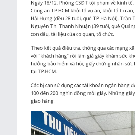
Ngày 18/12, Phòng CSĐT tội phạm về kinh tế,
Công an TP.HCM khởi tố vụ án, khởi tố bị ca
Hải Hưng (đều 28 tuổi, quê TP Hà Nội), Trần T
Nguyễn Thị Thanh Nhuận (39 tuổi, quê Quảng 
con dấu, tài liệu của cơ quan, tổ chức.
Theo kết quả điều tra, thông qua các mạng xã h
với “khách hàng” rồi làm giả giấy khám sức kh
hưởng bảo hiểm xã hội, giấy chứng nhận sức 
tại TP.HCM.
Các bị can sử dụng các tài khoản ngân hàng để 
100 đến 200 nghìn đồng mỗi giấy. Những giấy 
giao hàng.