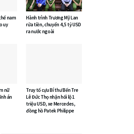
 chế nam
Hành trình Trương Mỹ Lan
o uy
rửa tiền, chuyển 4,5 tỷ USD
ra nước ngoài
âm nữ
Truy tố cựu Bí thư Bến Tre
ĩnh án
Lê Đức Thọ nhận hối lộ 1
triệu USD, xe Mercedes,
đồng hồ Patek Philippe