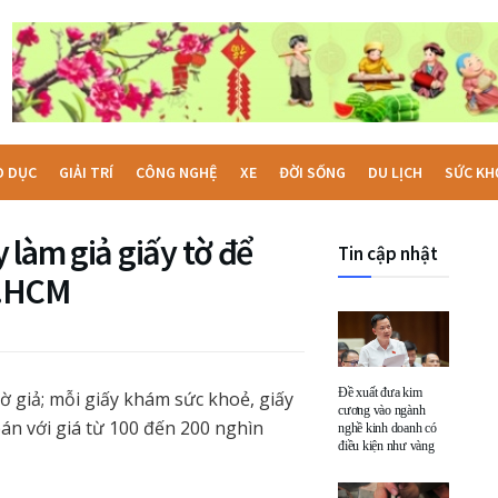
O DỤC
GIẢI TRÍ
CÔNG NGHỆ
XE
ĐỜI SỐNG
DU LỊCH
SỨC KH
 làm giả giấy tờ để
Tin cập nhật
TP.HCM
Đề xuất đưa kim
ờ giả; mỗi giấy khám sức khoẻ, giấy
cương vào ngành
n với giá từ 100 đến 200 nghìn
nghề kinh doanh có
điều kiện như vàng