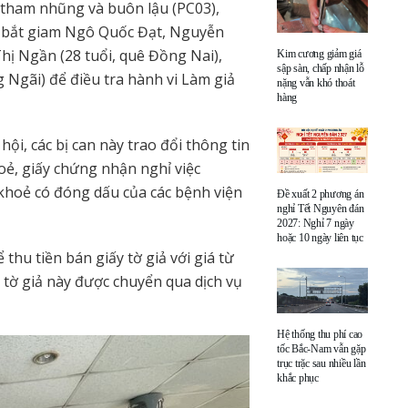
 tham nhũng và buôn lậu (PC03),
n, bắt giam Ngô Quốc Đạt, Nguyễn
hị Ngần (28 tuổi, quê Đồng Nai),
Kim cương giảm giá
sập sàn, chấp nhận lỗ
Ngãi) để điều tra hành vi Làm giả
nặng vẫn khó thoát
hàng
ội, các bị can này trao đổi thông tin
oẻ, giấy chứng nhận nghỉ việc
khoẻ có đóng dấu của các bệnh viện
Đề xuất 2 phương án
nghỉ Tết Nguyên đán
2027: Nghỉ 7 ngày
hoặc 10 ngày liên tục
thu tiền bán giấy tờ giả với giá từ
tờ giả này được chuyển qua dịch vụ
Hệ thống thu phí cao
tốc Bắc-Nam vẫn gặp
trục trặc sau nhiều lần
khắc phục