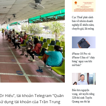
Cục Thuế phát cảnh
báo về nhóm doanh
nghiệp lỗ nhiều năm,
chuyển giá, lãi mỏng
iPhone 18 Pro và
iPhone Ultra sẽ ‘cháy
hàng’ ngay sau khi
mở bán?
Bảo lưu nguyện
vọng, xét tuyển riêng
“Dr Hiếu”, tài khoản Telegram “Quân
328 thí sinh Tuyên
 sử dụng tài khoản của Trần Trung
Quang sau thi lại