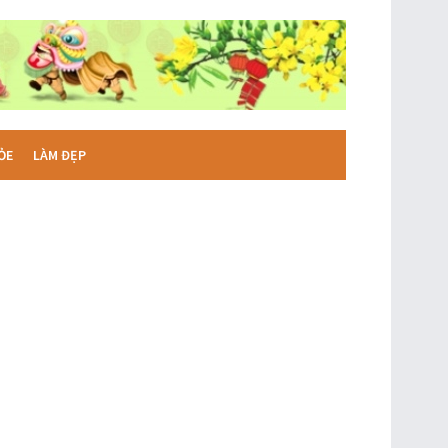
ỎE
LÀM ĐẸP