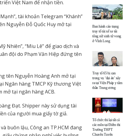
riển Việt Nam để nhận tiền.
 Mạnh”, tài khoản Telegram “Khánh”
 tên Nguyễn Đỗ Quốc Huy mở tại
Ban hành cáo trạng
truy tố tài xế xe tải
tông nữ sinh tử vong
ở Vĩnh Long
ỹ Nhiên”, “Miu Lê” để giao dịch và
uân đội do Phạm Văn Hiệp đứng tên
Truy tố 65 bị can
ang tên Nguyễn Hoàng Anh mở tại
trong vụ ‘đại án’ xảy
tại Ngân hàng TMCP Kỹ thương Việt
ra tại Viện Pháp y tâm
thần Trung ương
 mở tại ngân hàng ACB.
oàng Đạt. Shipper này sử dụng tài
ền của người mua giấy tờ giả.
Tổ chức thi lại tất cả
các môn tại Điểm thi
 và buôn lậu, Công an TP.HCM đang
Trường THPT
, giấy chứng nhận nghỉ việc hưởng
Chuyên Tuyên