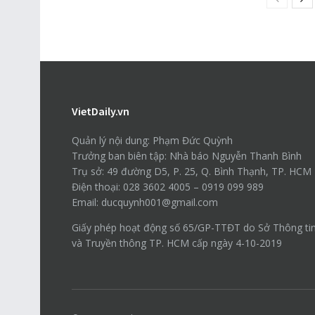
VietDaily.vn
Quản lý nội dung: Phạm Đức Quỳnh
Trưởng ban biên tập: Nhà báo Nguyễn Thanh Bình
Trụ sở: 49 đường D5, P. 25, Q. Bình Thạnh, TP. HCM
Điện thoại: 028 3602 4005 – 0919 099 989
Email: ducquynh001@gmail.com
Giấy phép hoạt động số 65/GP-TTĐT do Sở Thông ti
và Truyền thông TP. HCM cấp ngày 4-10-2019