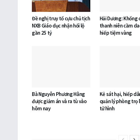
Đề nghị truy tố cựu chủ tịch
Hải Dương: Khống
NXB Giáo dục nhận hối lộ
thanh niên cầm da
gần 25 tỷ
hiếp tiệm vàng
Bà Nguyễn Phương Hằng
Kẻ sát hại, hiếp d
được giảm án và ra tù vào
quản lý phòng trọ l
hôm nay
tử hình