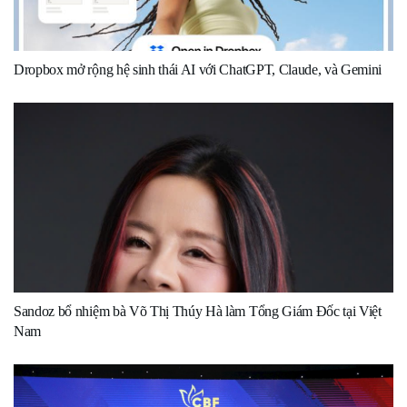
Dropbox mở rộng hệ sinh thái AI với ChatGPT, Claude, và Gemini
Sandoz bổ nhiệm bà Võ Thị Thúy Hà làm Tổng Giám Đốc tại Việt
Nam