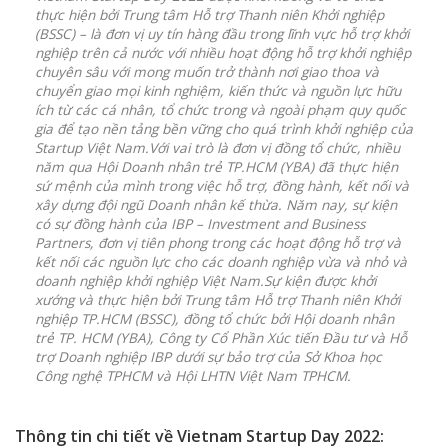
thực hiện bởi Trung tâm Hỗ trợ Thanh niên Khởi nghiệp
(BSSC) – là đơn vị uy tín hàng đầu trong lĩnh vực hỗ trợ khởi
nghiệp trên cả nước với nhiều hoạt động hỗ trợ khởi nghiệp
chuyên sâu với mong muốn trở thành nơi giao thoa và
chuyển giao mọi kinh nghiệm, kiến thức và nguồn lực hữu
ích từ các cá nhân, tổ chức trong và ngoài phạm quy quốc
gia để tạo nền tảng bền vững cho quá trình khởi nghiệp của
Startup Việt Nam.
Với vai trò là đơn vị đồng tổ chức, nhiều
năm qua Hội Doanh nhân trẻ TP.HCM (YBA) đã thực hiện
sứ mệnh của mình trong việc hỗ trợ, đồng hành, kết nối và
xây dựng đội ngũ Doanh nhân kế thừa. Năm nay, sự kiện
có sự đồng hành của IBP – Investment and Business
Partners, đơn vị tiên phong trong các hoạt động hỗ trợ và
kết nối các nguồn lực cho các doanh nghiệp vừa và nhỏ và
doanh nghiệp khởi nghiệp Việt Nam.
Sự kiện được khởi
xướng và thực hiện bởi Trung tâm Hỗ trợ Thanh niên Khởi
nghiệp TP.HCM (BSSC), đồng tổ chức bởi Hội doanh nhân
trẻ TP. HCM (YBA), Công ty Cổ Phần Xúc tiến Đầu tư và Hỗ
trợ Doanh nghiệp IBP dưới sự bảo trợ của Sở Khoa học
Công nghệ TPHCM và Hội LHTN Việt Nam TPHCM.
Thông tin chi tiết về Vietnam Startup Day 2022: