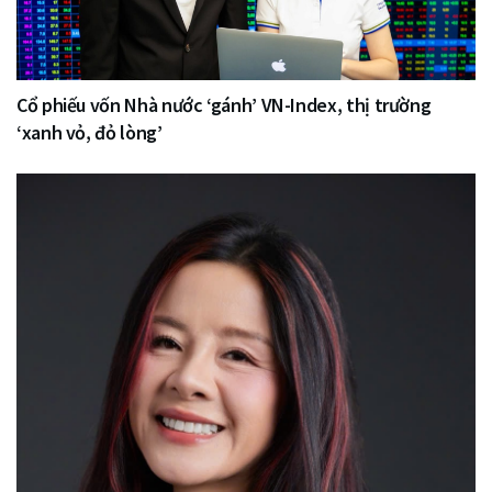
Cổ phiếu vốn Nhà nước ‘gánh’ VN-Index, thị trường
‘xanh vỏ, đỏ lòng’