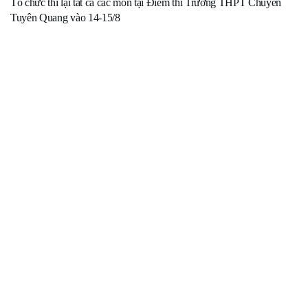
Tổ chức thi lại tất cả các môn tại Điểm thi Trường THPT Chuyên
Tuyên Quang vào 14-15/8