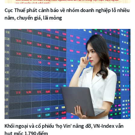
Cục Thuế phát cảnh báo về nhóm doanh nghiệp lỗ nhiều
năm, chuyển giá, lãi mỏng
Khối ngoại và cổ phiếu ‘họ Vin’ nâng đỡ, VN-Index vẫn
hụt mốc 1.790 điểm