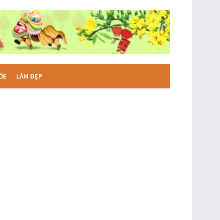
ỎE
LÀM ĐẸP