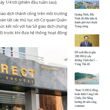
y 1/4 tới (phiên đầu tuần sau).
iao dịch thành công trên môi trường
Quảng Ninh, Bắc
Ninh đủ điều kiện là
àn tất các thủ tục với Cơ quan Quản
thành phố trực thuộc
hức kết nối với hai Sở giao dịch chứng
Trung ương
3) trước khi đưa hệ thống hoạt động
Đề xuất đầu tư gần
288.300 tỷ xây
đường Vành đai 5 –
Vùng Thủ đô
‘Bơm’ 6.200 tỷ đồng
hoàn thiện Cảng Liên
Chiểu, Đà Nẵng
hướng tới siêu cảng
container