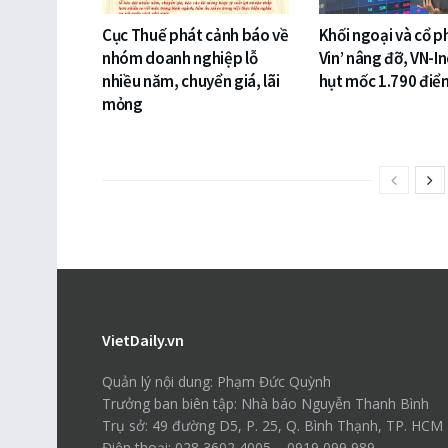
Cục Thuế phát cảnh báo về
Khối ngoại và cổ p
nhóm doanh nghiệp lỗ
Vin’ nâng đỡ, VN-I
nhiều năm, chuyển giá, lãi
hụt mốc 1.790 điể
mỏng
VietDaily.vn
Quản lý nội dung: Phạm Đức Quỳnh
Trưởng ban biên tập: Nhà báo Nguyễn Thanh Bình
Trụ sở: 49 đường D5, P. 25, Q. Bình Thạnh, TP. HCM
Điện thoại: 028 3602 4005 – 0919 099 989