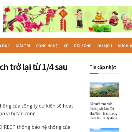
O DỤC
GIẢI TRÍ
CÔNG NGHỆ
XE
ĐỜI SỐNG
DU LỊCH
SỨC KH
 trở lại từ 1/4 sau
Tin cập nhật
Đề xuất tăng vốn
ống của công ty dự kiến sẽ hoạt
đường sắt Lào Cai –
n vì bị tấn công.
Hà Nội – Hải Phòng
thêm 86.108 tỷ đồng
DIRECT thông báo hệ thống của