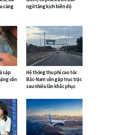
êu cảng
ngờ tăng kịch biên độ
á sập
Hệ thống thu phí cao tốc
nặng vẫn
Bắc-Nam vẫn gặp trục trặc
sau nhiều lần khắc phục