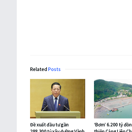
Related
Posts
Đề xuất đầu tư gần
‘Bơm’ 6.200 tỷ đồ
288.300 tỷ xây đường Vành
thiện Cảng Liên Ch