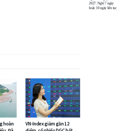
2027: Nghỉ 7 ngày
hoặc 10 ngày liên tục
ng hoàn
VN-Index giảm gần 12
iểu, Đà
điểm, cổ phiếu DGC bất