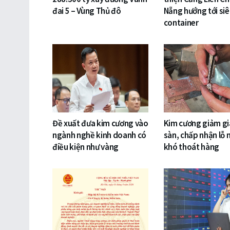
đai 5 – Vùng Thủ đô
Nẵng hướng tới si
container
Đề xuất đưa kim cương vào
Kim cương giảm gi
ngành nghề kinh doanh có
sàn, chấp nhận lỗ 
điều kiện như vàng
khó thoát hàng