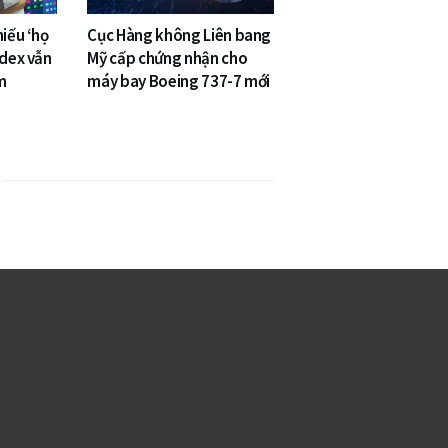
hiếu ‘họ
Cục Hàng không Liên bang
ndex vẫn
Mỹ cấp chứng nhận cho
m
máy bay Boeing 737-7 mới