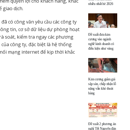
hêm quyền lợi cho khách hàng, khắc
nhiều nhất hè 2026
giao dịch.
ã có công văn yêu cầu các công ty
ng tin, cơ sở dữ liệu dự phòng hoạt
Đề xuất đưa kim
rà soát, kiểm tra ngay các phương
cương vào ngành
của công ty, đặc biệt là hệ thống
nghề kinh doanh có
điều kiện như vàng
nối mạng internet để kịp thời khắc
Kim cương giảm giá
sập sàn, chấp nhận lỗ
nặng vẫn khó thoát
hàng
Đề xuất 2 phương án
nghỉ Tết Nguyên đán