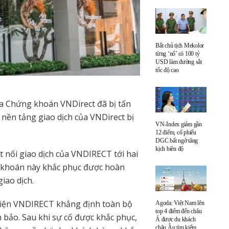
Bắt chủ tịch Mekolor
từng ‘nổ’ có 100 tỷ
USD làm đường sắt
tốc độ cao
ủa Chứng khoán VNDirect đã bị tấn
 nền tảng giao dịch của VNDirect bị
VN-Index giảm gần
12 điểm, cổ phiếu
DGC bất ngờ tăng
kịch biên độ
 nối giao dịch của VNDIRECT tới hai
g khoán này khắc phục được hoàn
iao dịch.
 diện VNDIRECT khẳng định toàn bộ
Agoda: Việt Nam lên
top 4 điểm đến châu
 bảo. Sau khi sự cố được khắc phục,
Á được du khách
châu Âu tìm kiếm