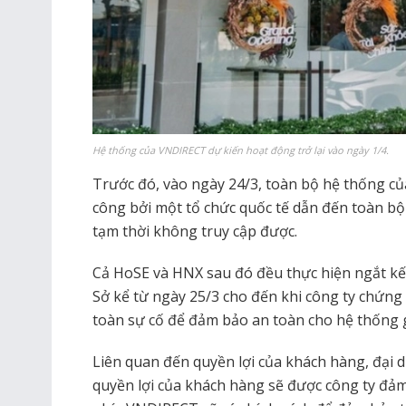
Hệ thống của VNDIRECT dự kiến hoạt động trở lại vào ngày 1/4.
Trước đó, vào ngày 24/3, toàn bộ hệ thống c
công bởi một tổ chức quốc tế dẫn đến toàn bộ
tạm thời không truy cập được.
Cả HoSE và HNX sau đó đều thực hiện ngắt kết
Sở kể từ ngày 25/3 cho đến khi công ty chứn
toàn sự cố để đảm bảo an toàn cho hệ thống g
Liên quan đến quyền lợi của khách hàng, đại
quyền lợi của khách hàng sẽ được công ty đảm