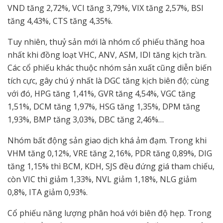
VND tăng 2,72%, VCI tăng 3,79%, VIX tăng 2,57%, BSI
tăng 4,43%, CTS tăng 4,35%.
Tuy nhiên, thuỷ sản mới là nhóm cổ phiếu thăng hoa
nhất khi đồng loạt VHC, ANV, ASM, IDI tăng kịch trần.
Các cổ phiếu khác thuộc nhóm sản xuất cũng diễn biến
tích cực, gây chú ý nhất là DGC tăng kịch biên độ; cùng
với đó, HPG tăng 1,41%, GVR tăng 4,54%, VGC tăng
1,51%, DCM tăng 1,97%, HSG tăng 1,35%, DPM tăng
1,93%, BMP tăng 3,03%, DBC tăng 2,46%…
Nhóm bất động sản giao dịch khá ảm đạm. Trong khi
VHM tăng 0,12%, VRE tăng 2,16%, PDR tăng 0,89%, DIG
tăng 1,15% thì BCM, KDH, SJS đều đứng giá tham chiếu,
còn VIC thì giảm 1,33%, NVL giảm 1,18%, NLG giảm
0,8%, ITA giảm 0,93%.
Cổ phiếu năng lượng phân hoá với biên độ hẹp. Trong