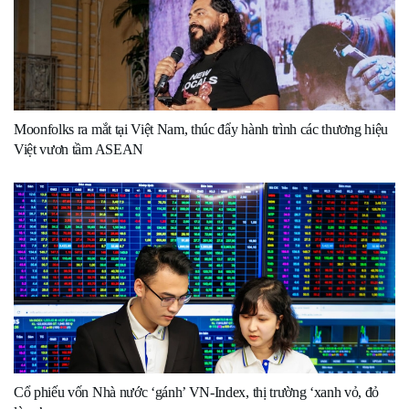
Moonfolks ra mắt tại Việt Nam, thúc đẩy hành trình các thương hiệu
Việt vươn tầm ASEAN
Cổ phiếu vốn Nhà nước ‘gánh’ VN-Index, thị trường ‘xanh vỏ, đỏ