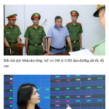
Bắt chủ tịch Mekolor từng ‘nổ’ có 100 tỷ USD làm đường sắt tốc độ
cao