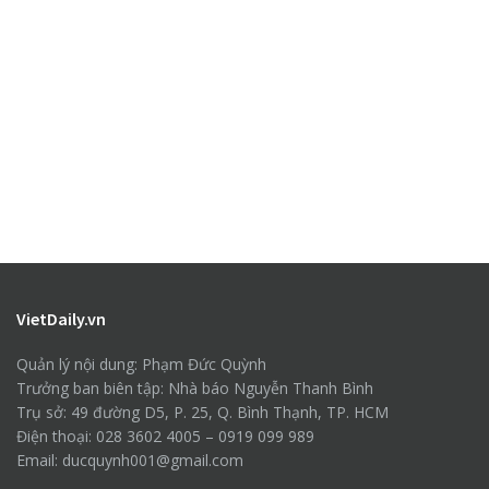
VietDaily.vn
Quản lý nội dung: Phạm Đức Quỳnh
Trưởng ban biên tập: Nhà báo Nguyễn Thanh Bình
Trụ sở: 49 đường D5, P. 25, Q. Bình Thạnh, TP. HCM
Điện thoại: 028 3602 4005 – 0919 099 989
Email: ducquynh001@gmail.com