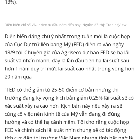
13%).
Diễn biến chỉ số VN-Index từ đầu năm đến nay. Nguồn đồ thị: TradingView
Diễn biến đáng chú ý nhất trong tuần mới là cuộc họp
của Cục Dự trữ liên bang Mỹ (FED) diễn ra vào ngày
18/9 tới. Chuyên gia của Agriseco dự báo FED sẽ hạ lãi
suất và nhấn mạnh, đây là lần đầu tiên hạ lãi suất sau
hơn 1 năm duy trì mức lãi suất cao nhất trong vòng hơn
20 năm qua.
“FED có thể giảm từ 25-50 điểm cơ bản nhưng thị
trường đang kỳ vọng kịch bản giảm 0,25% lãi suất sẽ có
xác suất xảy ra cao hơn. Kịch bản này nếu xảy ra sẽ
củng cố việc nền kinh tế của Mỹ vẫn đang đi đúng
hướng và có thể hạ cánh mềm. Tôi cho rằng cuộc họp
FED và chính sách lãi suất nhìn chung sẽ có tác động
tích cực đến thị trường Việt Nam nhưng tính bất ngờ là