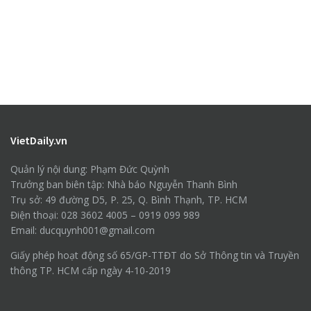
VietDaily.vn
Quản lý nội dung: Phạm Đức Quỳnh
Trưởng ban biên tập: Nhà báo Nguyễn Thanh Bình
Trụ sở: 49 đường D5, P. 25, Q. Bình Thạnh, TP. HCM
Điện thoại: 028 3602 4005 – 0919 099 989
Email: ducquynh001@gmail.com
Giấy phép hoạt động số 65/GP-TTĐT do Sở Thông tin và Truyền
thông TP. HCM cấp ngày 4-10-2019