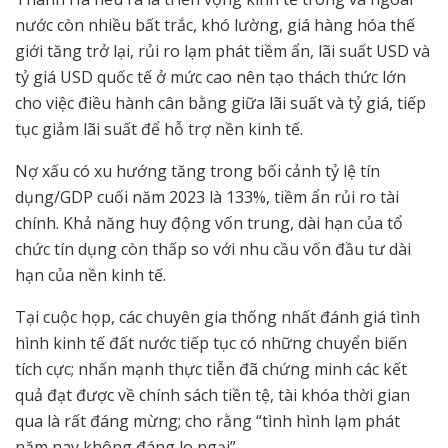
nước còn nhiều bất trắc, khó lường, giá hàng hóa thế
giới tăng trở lại, rủi ro lạm phát tiềm ẩn, lãi suất USD và
tỷ giá USD quốc tế ở mức cao nên tạo thách thức lớn
cho việc điều hành cân bằng giữa lãi suất và tỷ giá, tiếp
tục giảm lãi suất để hỗ trợ nền kinh tế.
Nợ xấu có xu hướng tăng trong bối cảnh tỷ lệ tín
dụng/GDP cuối năm 2023 là 133%, tiềm ẩn rủi ro tài
chính. Khả năng huy động vốn trung, dài hạn của tổ
chức tín dụng còn thấp so với nhu cầu vốn đầu tư dài
hạn của nền kinh tế.
Tại cuộc họp, các chuyên gia thống nhất đánh giá tình
hình kinh tế đất nước tiếp tục có những chuyển biến
tích cực; nhấn mạnh thực tiễn đã chứng minh các kết
quả đạt được về chính sách tiền tệ, tài khóa thời gian
qua là rất đáng mừng; cho rằng “tình hình lạm phát
năm nay không đáng lo ngại”…