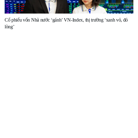
Cổ phiếu vốn Nhà nước ‘gánh’ VN-Index, thị trường ‘xanh vỏ, đỏ
lòng’