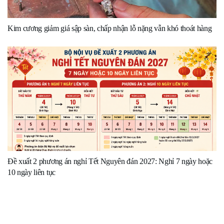
Kim cương giảm giá sập sàn, chấp nhận lỗ nặng vẫn khó thoát hàng
Đề xuất 2 phương án nghỉ Tết Nguyên đán 2027: Nghỉ 7 ngày hoặc
10 ngày liên tục