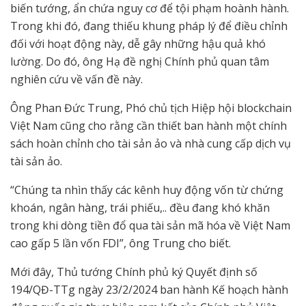
biến tướng, ẩn chứa nguy cơ để tội phạm hoành hành.
Trong khi đó, đang thiếu khung pháp lý để điều chỉnh
đối với hoạt động này, dễ gây những hậu quả khó
lường. Do đó, ông Hạ đề nghị Chính phủ quan tâm
nghiên cứu về vấn đề này.
Ông Phan Đức Trung, Phó chủ tịch Hiệp hội blockchain
Việt Nam cũng cho rằng cần thiết ban hành một chính
sách hoàn chỉnh cho tài sản ảo và nhà cung cấp dịch vụ
tài sản ảo.
“Chúng ta nhìn thấy các kênh huy động vốn từ chứng
khoán, ngân hàng, trái phiếu,.. đều đang khó khăn
trong khi dòng tiền đổ qua tài sản mã hóa về Việt Nam
cao gấp 5 lần vốn FDI”, ông Trung cho biết.
Mới đây, Thủ tướng Chính phủ ký Quyết định số
194/QĐ-TTg ngày 23/2/2024 ban hành Kế hoạch hành