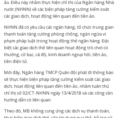
ảo. Điều này nhằm thực hiện chỉ thị của Ngân hàng Nhà
nước (NHNN) về các biện pháp tăng cường kiểm soát
các giao dịch, hoạt động liên quan đến tiền ảo.
NHNN đã có yêu cầu các ngân hàng, tổ chức trung gian
thanh toán tăng cường phòng chống, ngăn ngừa vi
phạm pháp luật trong hoạt động thẻ ngân hàng. Đặc
biệt các giao dịch thẻ liên quan hoạt động trò chơi có
thưởng, cờ bạc, cá độ, kinh doanh ngoại hối, tiền ảo,
tiền điện tử.
Mới đây, Ngân hàng TMCP Quân đội phát đi thông báo
sẽ thực hiện biện pháp tăng cường kiểm soát các giao
dịch, hoạt động liên quan đến tiền ảo, nhằm tuân thủ
chỉ thị số 02/CT-NHNN ngày 13/4/2018 và các công văn
hướng dẫn có liên quan.
Theo đó, MB không cung ứng các dịch vụ thanh toán,
thực hiện giao dịch thẻ, cấp tín dụng qua thẻ, hỗ trợ xử