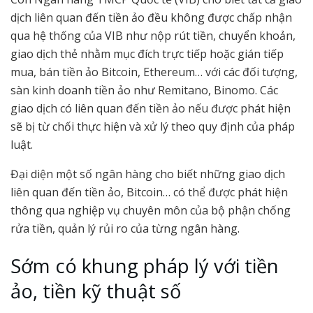
dịch liên quan đến tiền ảo đều không được chấp nhận
qua hệ thống của VIB như nộp rút tiền, chuyển khoản,
giao dịch thẻ nhằm mục đích trực tiếp hoặc gián tiếp
mua, bán tiền ảo Bitcoin, Ethereum… với các đối tượng,
sàn kinh doanh tiền ảo như Remitano, Binomo. Các
giao dịch có liên quan đến tiền ảo nếu được phát hiện
sẽ bị từ chối thực hiện và xử lý theo quy định của pháp
luật.
Đại diện một số ngân hàng cho biết những giao dịch
liên quan đến tiền ảo, Bitcoin… có thể được phát hiện
thông qua nghiệp vụ chuyên môn của bộ phận chống
rửa tiền, quản lý rủi ro của từng ngân hàng.
Sớm có khung pháp lý với tiền
ảo, tiền kỹ thuật số