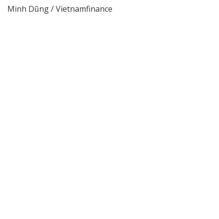
Minh Dũng / Vietnamfinance