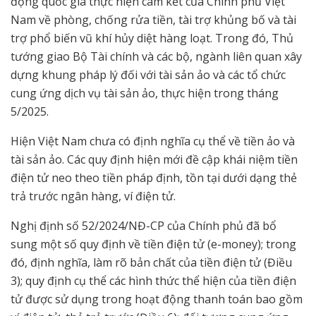
động quốc gia thực hiện cam kết của Chính phủ Việt
Nam về phòng, chống rửa tiền, tài trợ khủng bố và tài
trợ phổ biến vũ khí hủy diệt hàng loạt. Trong đó, Thủ
tướng giao Bộ Tài chính và các bộ, ngành liên quan xây
dựng khung pháp lý đối với tài sản ảo và các tổ chức
cung ứng dịch vụ tài sản ảo, thực hiện trong tháng
5/2025.
Hiện Việt Nam chưa có định nghĩa cụ thể về tiền ảo và
tài sản ảo. Các quy định hiện mới đề cập khái niệm tiền
điện tử neo theo tiền pháp định, tồn tại dưới dạng thẻ
trả trước ngân hàng, ví điện tử.
Nghị định số 52/2024/NĐ-CP của Chính phủ đã bổ
sung một số quy định về tiền điện tử (e-money); trong
đó, định nghĩa, làm rõ bản chất của tiền điện tử (Điều
3); quy định cụ thể các hình thức thể hiện của tiền điện
tử được sử dụng trong hoạt động thanh toán bao gồm