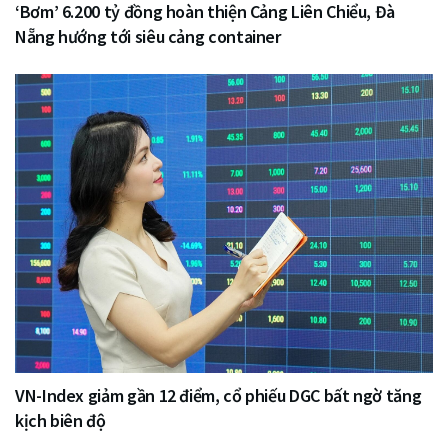
‘Bơm’ 6.200 tỷ đồng hoàn thiện Cảng Liên Chiểu, Đà
Nẵng hướng tới siêu cảng container
VN-Index giảm gần 12 điểm, cổ phiếu DGC bất ngờ tăng
kịch biên độ