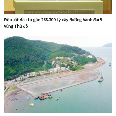
Đề xuất đầu tư gần 288.300 tỷ xây đường Vành đai 5 –
Vùng Thủ đô