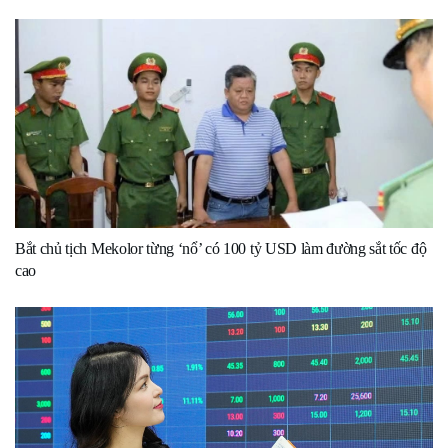
Bắt chủ tịch Mekolor từng ‘nổ’ có 100 tỷ USD làm đường sắt tốc độ
cao