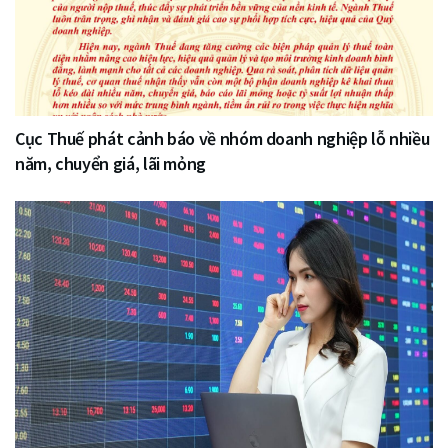
Cục Thuế phát cảnh báo về nhóm doanh nghiệp lỗ nhiều
năm, chuyển giá, lãi mỏng