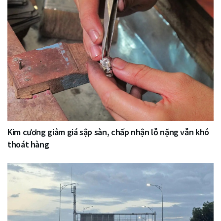
Kim cương giảm giá sập sàn, chấp nhận lỗ nặng vẫn khó
thoát hàng