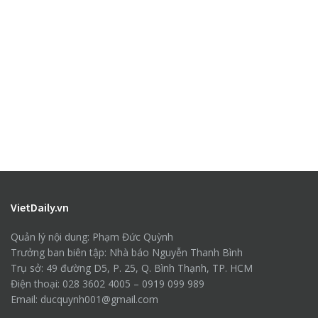
VietDaily.vn
Quản lý nội dung: Phạm Đức Quỳnh
Trưởng ban biên tập: Nhà báo Nguyễn Thanh Bình
Trụ sở: 49 đường D5, P. 25, Q. Bình Thạnh, TP. HCM
Điện thoại: 028 3602 4005 – 0919 099 989
Email: ducquynh001@gmail.com