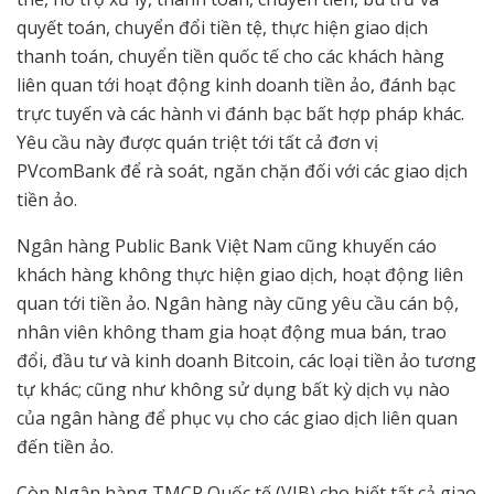
quyết toán, chuyển đổi tiền tệ, thực hiện giao dịch
thanh toán, chuyển tiền quốc tế cho các khách hàng
liên quan tới hoạt động kinh doanh tiền ảo, đánh bạc
trực tuyến và các hành vi đánh bạc bất hợp pháp khác.
Yêu cầu này được quán triệt tới tất cả đơn vị
PVcomBank để rà soát, ngăn chặn đối với các giao dịch
tiền ảo.
Ngân hàng Public Bank Việt Nam cũng khuyến cáo
khách hàng không thực hiện giao dịch, hoạt động liên
quan tới tiền ảo. Ngân hàng này cũng yêu cầu cán bộ,
nhân viên không tham gia hoạt động mua bán, trao
đổi, đầu tư và kinh doanh Bitcoin, các loại tiền ảo tương
tự khác; cũng như không sử dụng bất kỳ dịch vụ nào
của ngân hàng để phục vụ cho các giao dịch liên quan
đến tiền ảo.
Còn Ngân hàng TMCP Quốc tế (VIB) cho biết tất cả giao