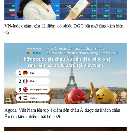
VN-Index giảm gần 12 điểm, cổ phiếu DGC bất ngờ tăng kịch biên
độ
Agoda: Việt Nam lên top 4 điểm đến châu Á được du khách châu
Âu tìm kiếm nhiều nhất hè 2026