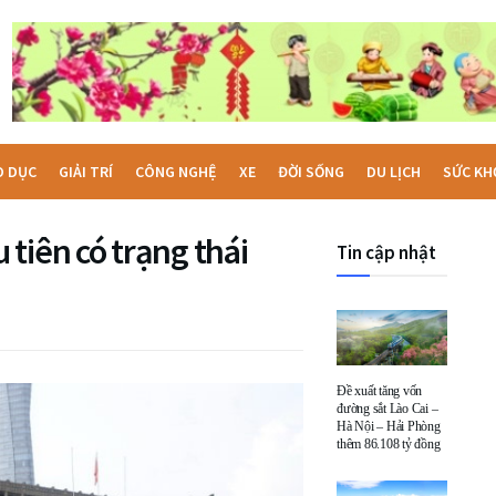
O DỤC
GIẢI TRÍ
CÔNG NGHỆ
XE
ĐỜI SỐNG
DU LỊCH
SỨC KH
tiên có trạng thái
Tin cập nhật
Đề xuất tăng vốn
đường sắt Lào Cai –
Hà Nội – Hải Phòng
thêm 86.108 tỷ đồng