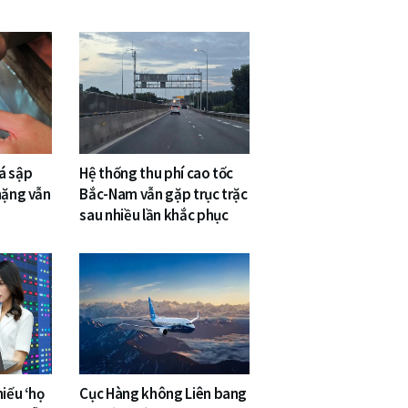
á sập
Hệ thống thu phí cao tốc
nặng vẫn
Bắc-Nam vẫn gặp trục trặc
sau nhiều lần khắc phục
hiếu ‘họ
Cục Hàng không Liên bang