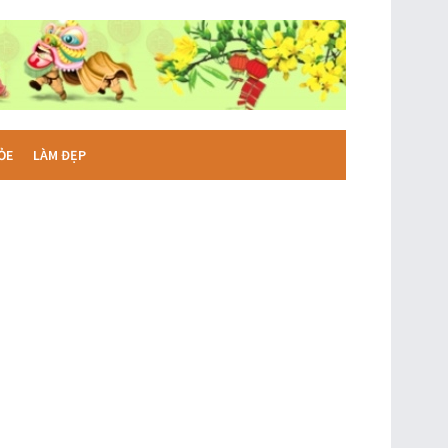
ỎE
LÀM ĐẸP