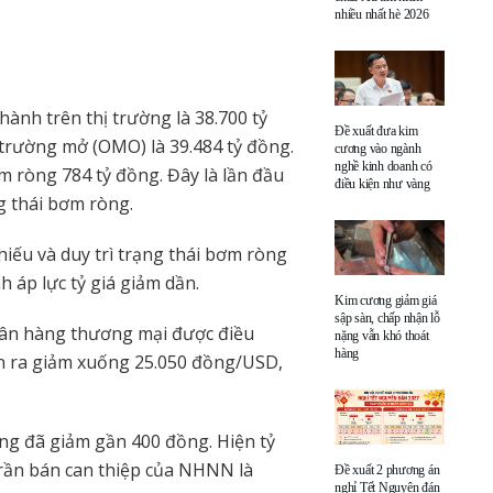
nhiều nhất hè 2026
ành trên thị trường là 38.700 tỷ
Đề xuất đưa kim
 trường mở (OMO) là 39.484 tỷ đồng.
cương vào ngành
nghề kinh doanh có
m ròng 784 tỷ đồng. Đây là lần đầu
điều kiện như vàng
g thái bơm ròng.
iếu và duy trì trạng thái bơm ròng
h áp lực tỷ giá giảm dần.
Kim cương giảm giá
sập sàn, chấp nhận lỗ
 ngân hàng thương mại được điều
nặng vẫn khó thoát
hàng
án ra giảm xuống 25.050 đồng/USD,
àng đã giảm gần 400 đồng. Hiện tỷ
trần bán can thiệp của NHNN là
Đề xuất 2 phương án
nghỉ Tết Nguyên đán