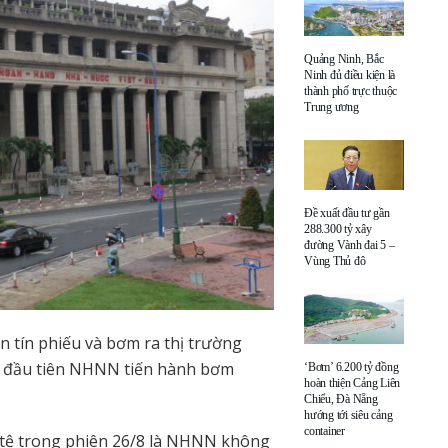
Quảng Ninh, Bắc
Ninh đủ điều kiện là
thành phố trực thuộc
Trung ương
Đề xuất đầu tư gần
288.300 tỷ xây
đường Vành đai 5 –
Vùng Thủ đô
tín phiếu và bơm ra thị trường
ần đầu tiên NHNN tiến hành bơm
‘Bơm’ 6.200 tỷ đồng
hoàn thiện Cảng Liên
Chiểu, Đà Nẵng
hướng tới siêu cảng
container
n tệ trong phiên 26/8 là NHNN không