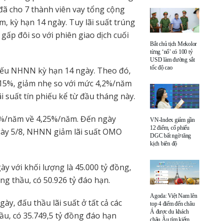
đã cho 7 thành viên vay tổng cộng
m, kỳ hạn 14 ngày. Tuy lãi suất trúng
gấp đôi so với phiên giao dịch cuối
Bắt chủ tịch Mekolor
từng ‘nổ’ có 100 tỷ
USD làm đường sắt
tốc độ cao
iếu NHNN kỳ hạn 14 ngày. Theo đó,
4,15%, giảm nhẹ so với mức 4,2%/năm
i suất tín phiếu kể từ đầu tháng này.
4,5%/năm về 4,25%/năm. Đến ngày
VN-Index giảm gần
12 điểm, cổ phiếu
ngày 5/8, NHNN giảm lãi suất OMO
DGC bất ngờ tăng
kịch biên độ
 với khối lượng là 45.000 tỷ đồng,
úng thầu, có 50.926 tỷ đáo hạn.
Agoda: Việt Nam lên
, đấu thầu lãi suất ở tất cả các
top 4 điểm đến châu
Á được du khách
ầu, có 35.749,5 tỷ đồng đáo hạn
châu Âu tìm kiếm