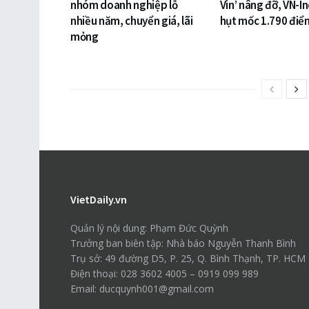
nhóm doanh nghiệp lỗ
Vin’ nâng đỡ, VN-I
nhiều năm, chuyển giá, lãi
hụt mốc 1.790 điể
mỏng
VietDaily.vn
Quản lý nội dung: Phạm Đức Quỳnh
Trưởng ban biên tập: Nhà báo Nguyễn Thanh Bình
Trụ sở: 49 đường D5, P. 25, Q. Bình Thạnh, TP. HCM
Điện thoại: 028 3602 4005 – 0919 099 989
Email: ducquynh001@gmail.com