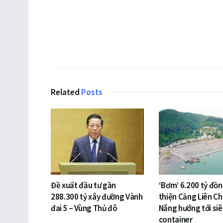
Related
Posts
Đề xuất đầu tư gần
‘Bơm’ 6.200 tỷ đồ
288.300 tỷ xây đường Vành
thiện Cảng Liên Ch
đai 5 – Vùng Thủ đô
Nẵng hướng tới si
container