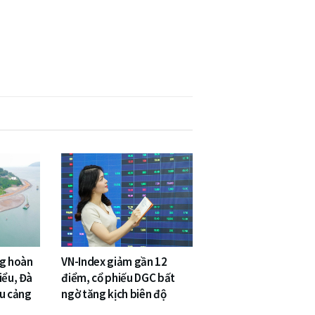
ng hoàn
VN-Index giảm gần 12
iểu, Đà
điểm, cổ phiếu DGC bất
êu cảng
ngờ tăng kịch biên độ