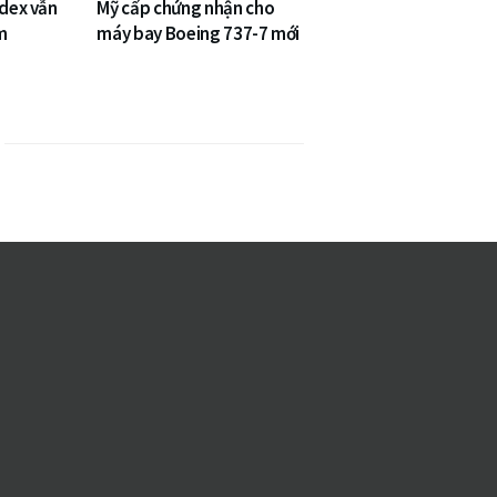
ndex vẫn
Mỹ cấp chứng nhận cho
m
máy bay Boeing 737-7 mới