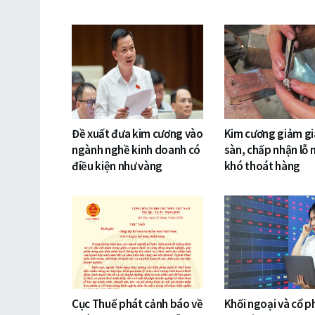
Đề xuất đưa kim cương vào
Kim cương giảm gi
ngành nghề kinh doanh có
sàn, chấp nhận lỗ 
điều kiện như vàng
khó thoát hàng
Cục Thuế phát cảnh báo về
Khối ngoại và cổ p