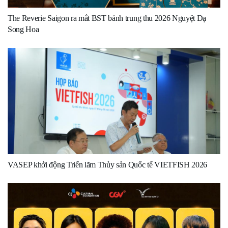
The Reverie Saigon ra mắt BST bánh trung thu 2026 Nguyệt Dạ
Song Hoa
VASEP khởi động Triển lãm Thủy sản Quốc tế VIETFISH 2026