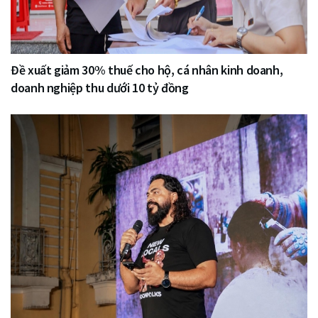
Đề xuất giảm 30% thuế cho hộ, cá nhân kinh doanh,
doanh nghiệp thu dưới 10 tỷ đồng