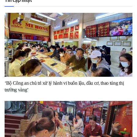
Tin cập nhật
‘Bộ Công an chủ trì xử lý hành vi buôn lậu, đầu cơ, thao túng thị
trường vàng’