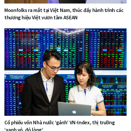
Moonfolks ra mắt tại Việt Nam, thúc đẩy hành trình các
thương hiệu Việt vươn tầm ASEAN
Cổ phiếu vốn Nhà nước ‘gánh’ VN-Index, thị trường
‘xanh vỏ, đỏ lòng’