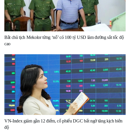
Bắt chủ tịch Mekolor từng ‘nổ’ có 100 tỷ USD làm đường sắt tốc độ
cao
VN-Index giảm gần 12 điểm, cổ phiếu DGC bất ngờ tăng kịch biên
độ