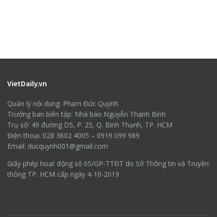
VietDaily.vn
Quản lý nội dung: Phạm Đức Quỳnh
Trưởng ban biên tập: Nhà báo Nguyễn Thanh Bình
Trụ sở: 49 đường D5, P. 25, Q. Bình Thạnh, TP. HCM
Điện thoại: 028 3602 4005 – 0919 099 989
Email: ducquynh001@gmail.com
Giấy phép hoạt động số 65/GP-TTĐT do Sở Thông tin và Truyền
thông TP. HCM cấp ngày 4-10-2019