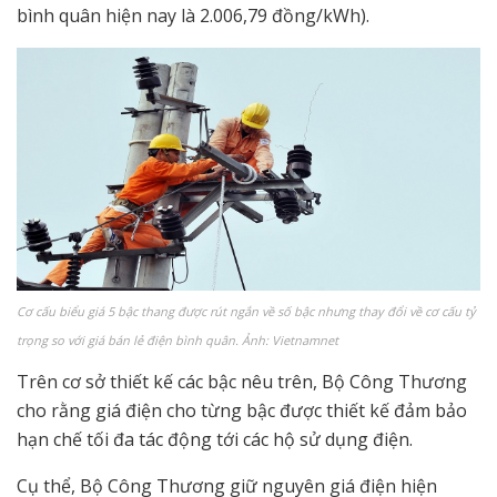
bình quân hiện nay là 2.006,79 đồng/kWh).
Cơ cấu biểu giá 5 bậc thang được rút ngắn về số bậc nhưng thay đổi về cơ cấu tỷ
trọng so với giá bán lẻ điện bình quân. Ảnh: Vietnamnet
Trên cơ sở thiết kế các bậc nêu trên, Bộ Công Thương
cho rằng giá điện cho từng bậc được thiết kế đảm bảo
hạn chế tối đa tác động tới các hộ sử dụng điện.
Cụ thể, Bộ Công Thương giữ nguyên giá điện hiện