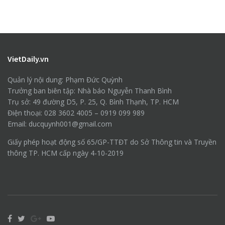
VietDaily.vn
Quản lý nội dung: Phạm Đức Quỳnh
Trưởng ban biên tập: Nhà báo Nguyễn Thanh Bình
Trụ sở: 49 đường D5, P. 25, Q. Bình Thạnh, TP. HCM
Điện thoại: 028 3602 4005 – 0919 099 989
Email: ducquynh001@gmail.com
Giấy phép hoạt động số 65/GP-TTĐT do Sở Thông tin và Truyền
thông TP. HCM cấp ngày 4-10-2019