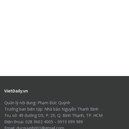
VietDaily.vn
Quản lý nội dung: Phạm Đức Quỳnh
Trưởng ban biên tập: Nhà báo Nguyễn Thanh Bình
Trụ sở: 49 đường D5, P. 25, Q. Bình Thạnh, TP. HCM
Điện thoại: 028 3602 4005 – 0919 099 989
Email: ducquynh001@gmail.com