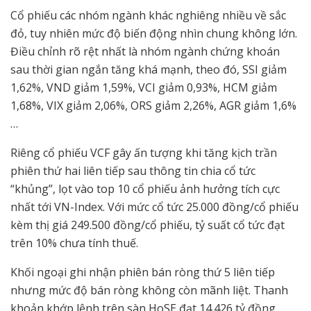
Cổ phiếu các nhóm ngành khác nghiêng nhiều về sắc
đỏ, tuy nhiên mức độ biến động nhìn chung không lớn.
Điều chỉnh rõ rệt nhất là nhóm ngành chứng khoán
sau thời gian ngắn tăng khá mạnh, theo đó, SSI giảm
1,62%, VND giảm 1,59%, VCI giảm 0,93%, HCM giảm
1,68%, VIX giảm 2,06%, ORS giảm 2,26%, AGR giảm 1,6%
…
Riêng cổ phiếu VCF gây ấn tượng khi tăng kịch trần
phiên thứ hai liên tiếp sau thông tin chia cổ tức
“khủng”, lọt vào top 10 cổ phiếu ảnh hưởng tích cực
nhất tới VN-Index. Với mức cổ tức 25.000 đồng/cổ phiếu
kèm thị giá 249.500 đồng/cổ phiếu, tỷ suất cổ tức đạt
trên 10% chưa tính thuế.
Khối ngoại ghi nhận phiên bán ròng thứ 5 liên tiếp
nhưng mức độ bán ròng không còn mãnh liệt. Thanh
khoản khớp lệnh trên sàn HoSE đạt 14.426 tỷ đồng,