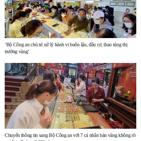
‘Bộ Công an chủ trì xử lý hành vi buôn lậu, đầu cơ, thao túng thị
trường vàng’
Chuyển thông tin sang Bộ Công an với 7 cá nhân bán vàng không rõ