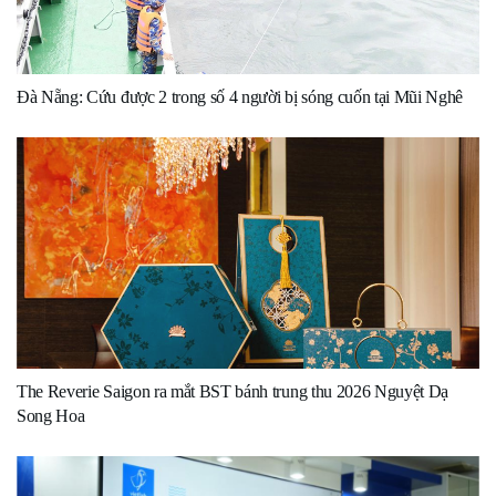
Đà Nẵng: Cứu được 2 trong số 4 người bị sóng cuốn tại Mũi Nghê
The Reverie Saigon ra mắt BST bánh trung thu 2026 Nguyệt Dạ
Song Hoa