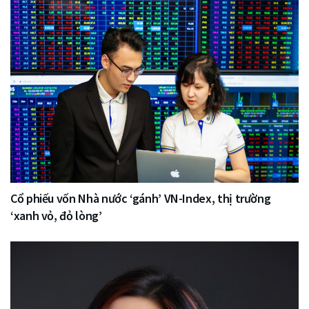
Cổ phiếu vốn Nhà nước ‘gánh’ VN-Index, thị trường
‘xanh vỏ, đỏ lòng’