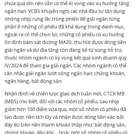
chưa quá lớn nên vẫn có thể kì vọng vào xu hướng tăng
ngắn hạn. VCBS khuyến nghị các nhà đầu tư tận dụng
những nhịp rung lắc trong phiên để giải ngân từng
phần ở những cổ phiếu đã khả dụng trong danh mục,
ngoài ra có thể chọn lọc những cổ phiếu có xu hướng
ổn định bám sát đường MA20, thu hút được dòng tiền
giải ngân và dư địa tăng còn đáng kể từ vùng hỗ trợ,
thuộc nhóm ngành có kỳ vọng kết quả kinh doanh quý
IV/2024 để tham gia giải ngân. Các nhóm ngành có thể
cân nhắc giải ngân lướt sóng ngắn hạn: chứng khoán,
ngân hàng, bất động sản.
Nhận định về chiến lược giao dịch tuần mới, CTCK MB
(MBS) cho biết, đối với các nhóm cổ phiếu, sau nhịp
giảm hơn 100 điểm vừa qua, một số nhóm cổ phiếu đã
tạo được nền tích lũy và nhận được dòng tiền vào bắt
đáy dù trên nền thanh khoản thấp như: bất động sản,
chứng khoán, dầu khí,… hoặc một số nhóm cổ phiếu có