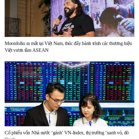
Moonfolks ra mắt tại Việt Nam, thúc đẩy hành trình các thương hiệu
Việt vươn tầm ASEAN
Cổ phiếu vốn Nhà nước ‘gánh’ VN-Index, thị trường ‘xanh vỏ, đỏ