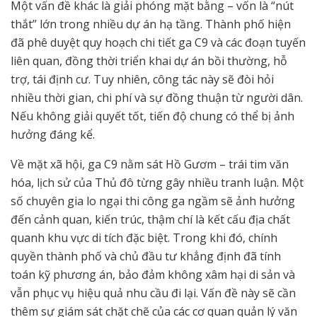
Một vấn đề khác là giải phóng mặt bằng – vốn là “nút
thắt” lớn trong nhiều dự án hạ tầng. Thành phố hiện
đã phê duyệt quy hoạch chi tiết ga C9 và các đoạn tuyến
liên quan, đồng thời triển khai dự án bồi thường, hỗ
trợ, tái định cư. Tuy nhiên, công tác này sẽ đòi hỏi
nhiều thời gian, chi phí và sự đồng thuận từ người dân.
Nếu không giải quyết tốt, tiến độ chung có thể bị ảnh
hưởng đáng kể.
Về mặt xã hội, ga C9 nằm sát Hồ Gươm – trái tim văn
hóa, lịch sử của Thủ đô từng gây nhiều tranh luận. Một
số chuyên gia lo ngại thi công ga ngầm sẽ ảnh hưởng
đến cảnh quan, kiến trúc, thậm chí là kết cấu địa chất
quanh khu vực di tích đặc biệt. Trong khi đó, chính
quyền thành phố và chủ đầu tư khẳng định đã tính
toán kỹ phương án, bảo đảm không xâm hại di sản và
vẫn phục vụ hiệu quả nhu cầu đi lại. Vấn đề này sẽ cần
thêm sự giám sát chặt chẽ của các cơ quan quản lý văn