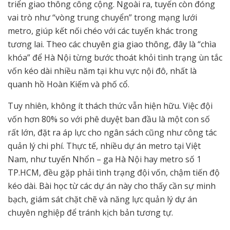
triển giao thông công cộng. Ngoài ra, tuyến còn đóng
vai trò như “vòng trung chuyển” trong mạng lưới
metro, giúp kết nối chéo với các tuyến khác trong
tương lai. Theo các chuyên gia giao thông, đây là “chìa
khóa” để Hà Nội từng bước thoát khỏi tình trạng ùn tắc
vốn kéo dài nhiều năm tại khu vực nội đô, nhất là
quanh hồ Hoàn Kiếm và phố cổ.
Tuy nhiên, không ít thách thức vẫn hiện hữu. Việc đội
vốn hơn 80% so với phê duyệt ban đầu là một con số
rất lớn, đặt ra áp lực cho ngân sách cũng như công tác
quản lý chi phí. Thực tế, nhiều dự án metro tại Việt
Nam, như tuyến Nhổn – ga Hà Nội hay metro số 1
TP.HCM, đều gặp phải tình trạng đội vốn, chậm tiến độ
kéo dài. Bài học từ các dự án này cho thấy cần sự minh
bạch, giám sát chặt chẽ và năng lực quản lý dự án
chuyên nghiệp để tránh kịch bản tương tự.