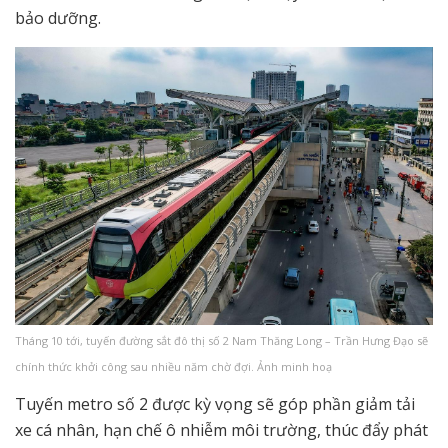
bảo dưỡng.
Tháng 10 tới, tuyến đường sắt đô thị số 2 Nam Thăng Long – Trần Hưng Đạo sẽ
chính thức khởi công sau nhiều năm chờ đợi. Ảnh minh hoạ
Tuyến metro số 2 được kỳ vọng sẽ góp phần giảm tải
xe cá nhân, hạn chế ô nhiễm môi trường, thúc đẩy phát