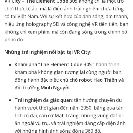
VR City – The Element Code 305
không chỉ là một trò
chơi thực tế ảo, mà là điện ảnh trải nghiệm chưa từng
có tại Việt Nam. Với sự kết hợp của ánh sáng, âm thanh,
hiệu ứng holography 5D và công nghệ VR tiên tiến, bạn
không chỉ xem phim, mà còn đang sống trong chính bộ
phim đó.
Những trải nghiệm nổi bật tại VR City:
Khám phá “The Element Code 305”
: hành trình
khám phá không gian tương lai cùng người bạn
đồng hành đặc biệt:
chú chó robot Hao Thiên và
đội trưởng Minh Nguyệt.
Trải nghiệm đa giác quan
: tận hưởng chuyến du
hành vượt thời gian đến năm 2050, băng qua tàn
tích cổ đại, căn cứ Mặt Trăng, những vùng đất bí
ẩn ngoài vũ trụ, và trải nghiệm đẳng cấp điện ảnh
với những hình ảnh sống động 360 độ.