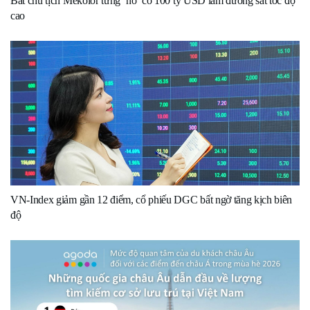
Bắt chủ tịch Mekolor từng ‘nổ’ có 100 tỷ USD làm đường sắt tốc độ
cao
VN-Index giảm gần 12 điểm, cổ phiếu DGC bất ngờ tăng kịch biên
độ