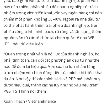
yếu, bao gồm vốn tự có của doanh nghiệp, phần vốn
này nên chiếm phần nhiều để doanh nghiệp có trách
nhiệm trong việc triển khai, vốn vay ngân hàng chỉ nên
chiếm một phần khoảng 30-40%. Ngoài ra nhà đầu tư
có thể phát hành thêm trái phiếu doanh nghiệp, trái
phiếu công trình minh bạch, rõ ràng và tận dụng thêm
nguồn vốn từ các tổ chức tài chính quốc tế như WB,
IFC… nếu đủ điều kiện.
“Quan trọng nhất vẫn là nội lực của doanh nghiệp, họ
phải tính toán, cân đối các phương án đầu tư như thế
nào để đem lại hiệu quả. Vốn của họ lớn nhằm tăng
trách nhiệm với chính đồng tiền của mình khi triển khai
dự án. Như vậy thì các chính sách về PPP mới phát huy
được hiệu quả, tránh các hệ luỵ như nợ xấu nêu trên”,
PGS. TS Thịnh nói thêm.
Xuân Thạch / Vietnamfinance