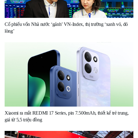
Cổ phiếu vốn Nhà nước ‘gánh’ VN-Index, thị trường ‘xanh vỏ, đỏ
lòng’
Xiaomi ra mắt REDMI 17 Series, pin 7.500mAh, thiết kế trẻ trung,
giá từ 5,5 triệu đồng