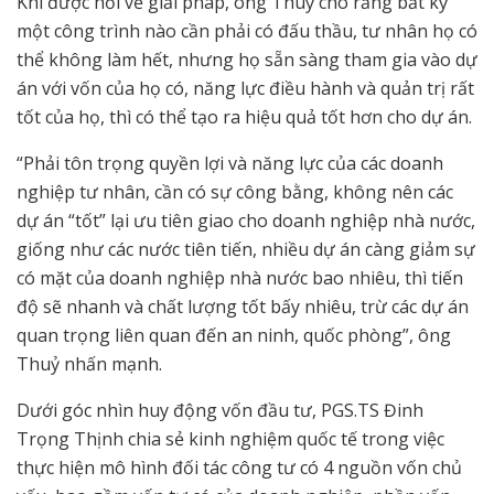
Khi được hỏi về giải pháp, ông Thuỷ cho rằng bất kỳ
một công trình nào cần phải có đấu thầu, tư nhân họ có
thể không làm hết, nhưng họ sẵn sàng tham gia vào dự
án với vốn của họ có, năng lực điều hành và quản trị rất
tốt của họ, thì có thể tạo ra hiệu quả tốt hơn cho dự án.
“Phải tôn trọng quyền lợi và năng lực của các doanh
nghiệp tư nhân, cần có sự công bằng, không nên các
dự án “tốt” lại ưu tiên giao cho doanh nghiệp nhà nước,
giống như các nước tiên tiến, nhiều dự án càng giảm sự
có mặt của doanh nghiệp nhà nước bao nhiêu, thì tiến
độ sẽ nhanh và chất lượng tốt bấy nhiêu, trừ các dự án
quan trọng liên quan đến an ninh, quốc phòng”, ông
Thuỷ nhấn mạnh.
Dưới góc nhìn huy động vốn đầu tư, PGS.TS Đinh
Trọng Thịnh chia sẻ kinh nghiệm quốc tế trong việc
thực hiện mô hình đối tác công tư có 4 nguồn vốn chủ