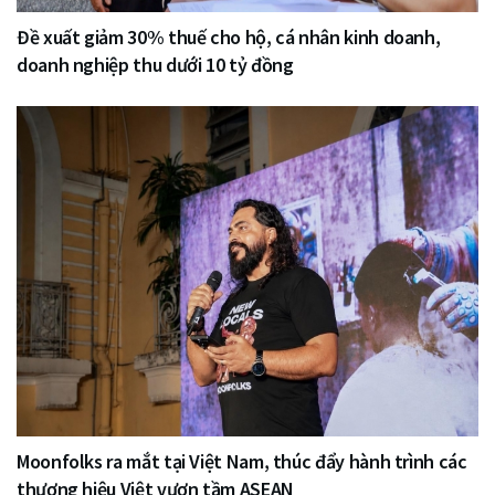
Đề xuất giảm 30% thuế cho hộ, cá nhân kinh doanh,
doanh nghiệp thu dưới 10 tỷ đồng
Moonfolks ra mắt tại Việt Nam, thúc đẩy hành trình các
thương hiệu Việt vươn tầm ASEAN