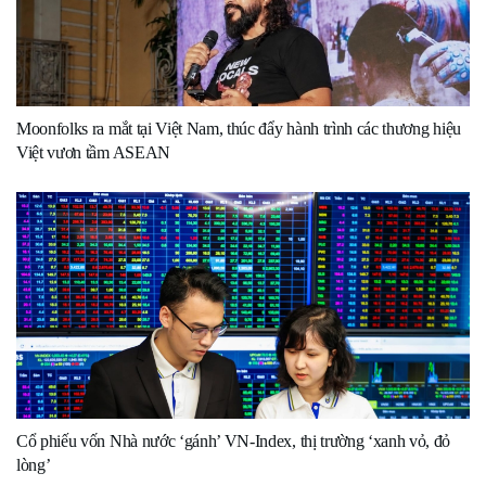
Moonfolks ra mắt tại Việt Nam, thúc đẩy hành trình các thương hiệu
Việt vươn tầm ASEAN
Cổ phiếu vốn Nhà nước ‘gánh’ VN-Index, thị trường ‘xanh vỏ, đỏ
lòng’