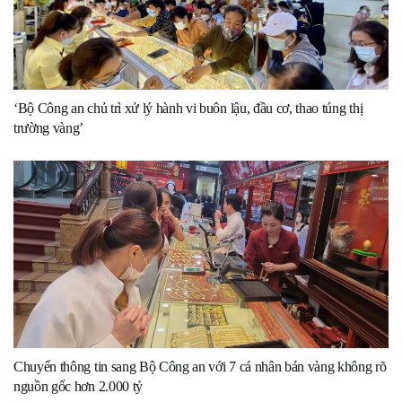
‘Bộ Công an chủ trì xử lý hành vi buôn lậu, đầu cơ, thao túng thị
trường vàng’
Chuyển thông tin sang Bộ Công an với 7 cá nhân bán vàng không rõ
nguồn gốc hơn 2.000 tỷ