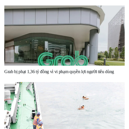
Grab bị phạt 1,36 tỷ đồng vì vi phạm quyền lợi người tiêu dùng