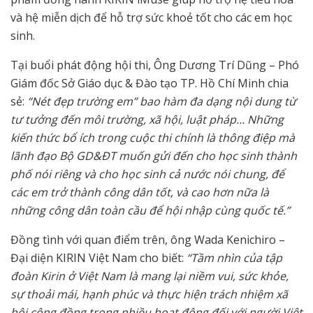
và hệ miễn dịch để hỗ trợ sức khoẻ tốt cho các em học
sinh.
Tại buổi phát động hội thi, Ông Dương Trí Dũng – Phó
Giám đốc Sở Giáo dục & Đào tạo TP. Hồ Chí Minh chia
sẻ:
“Nét đẹp trường em” bao hàm đa dạng nội dung từ
tư tưởng đến môi trường, xã hội, luật pháp… Những
kiến thức bổ ích trong cuộc thi chính là thông điệp mà
lãnh đạo Bộ GD&ĐT muốn gửi đến cho học sinh thành
phố nói riêng và cho học sinh cả nước nói chung, để
các em trở thành công dân tốt, và cao hơn nữa là
những công dân toàn cầu để hội nhập cùng quốc tế.”
Đồng tình với quan điểm trên, ông Wada Kenichiro –
Đại diện KIRIN Việt Nam cho biết:
“Tầm nhìn của tập
đoàn Kirin ở Việt Nam là mang lại niềm vui, sức khỏe,
sự thoải mái, hạnh phúc và thực hiện trách nhiệm xã
hội cộng đồng trong nhiều hoạt động đối với người Việt