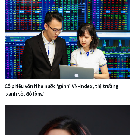
Cổ phiếu vốn Nhà nước ‘gánh’ VN-Index, thị trường
‘xanh vỏ, đỏ lòng’