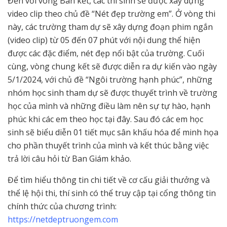
Đến với vòng Bán kết, các thí sinh sẽ được xây dựng
video clip theo chủ đề “Nét đẹp trường em”. Ở vòng thi
này, các trường tham dự sẽ xây dựng đoạn phim ngắn
(video clip) từ 05 đến 07 phút với nội dung thể hiện
được các đặc điểm, nét đẹp nổi bật của trường. Cuối
cùng, vòng chung kết sẽ được diễn ra dự kiến vào ngày
5/1/2024, với chủ đề “Ngôi trường hạnh phúc”, những
nhóm học sinh tham dự sẽ được thuyết trình về trường
học của mình và những điều làm nên sự tự hào, hạnh
phúc khi các em theo học tại đây. Sau đó các em học
sinh sẽ biểu diễn 01 tiết mục sân khấu hóa để minh họa
cho phần thuyết trình của mình và kết thúc bằng việc
trả lời câu hỏi từ Ban Giám khảo.
Để tìm hiểu thông tin chi tiết về cơ cấu giải thưởng và
thể lệ hội thi, thí sinh có thể truy cập tại cổng thông tin
chính thức của chương trình:
https://netdeptruongem.com