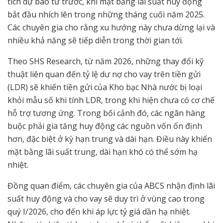
tích dự báo từ trước, khi mặt bằng lãi suất huy động
bắt đầu nhích lên trong những tháng cuối năm 2025.
Các chuyên gia cho rằng xu hướng này chưa dừng lại và
nhiều khả năng sẽ tiếp diễn trong thời gian tới.
Theo SHS Research, từ năm 2026, những thay đổi kỹ
thuật liên quan đến tỷ lệ dư nợ cho vay trên tiền gửi
(LDR) sẽ khiến tiền gửi của Kho bạc Nhà nước bị loại
khỏi mẫu số khi tính LDR, trong khi hiện chưa có cơ chế
hỗ trợ tương ứng. Trong bối cảnh đó, các ngân hàng
buộc phải gia tăng huy động các nguồn vốn ổn định
hơn, đặc biệt ở kỳ hạn trung và dài hạn. Điều này khiến
mặt bằng lãi suất trung, dài hạn khó có thể sớm hạ
nhiệt.
Đồng quan điểm, các chuyên gia của ABCS nhận định lãi
suất huy động và cho vay sẽ duy trì ở vùng cao trong
quý I/2026, cho đến khi áp lực tỷ giá dần hạ nhiệt.