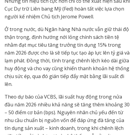
Những tín hiệu tích cực hơn chỉ có thể xuất hiện sau khi
Cục Dự trữ Liên bang Mỹ (Fed) hoàn tất việc lựa chọn
người kế nhiệm Chủ tịch Jerome Powell.
Ở trong nước, dù Ngân hàng Nhà nước vẫn giữ thái độ
thận trọng, định hướng nới lỏng chính sách tiền tệ
nhằm đạt mục tiêu tăng trưởng tín dụng 15% trong
năm 2026 được cho là sẽ tiếp tục tạo áp lực lên tỷ giá và
lạm phát. Đồng thời, tình trạng chênh lệch kéo dài giữa
huy động và cho vay cũng khiến thanh khoản hệ thống
chịu sức ép, qua đó gián tiếp đẩy mặt bằng lãi suất đi
lên.
Theo dự báo của VCBS, lãi suất huy động trong nửa
đầu năm 2026 nhiều khả năng sẽ tăng thêm khoảng 30
– 50 điểm cơ bản (bps). Nguyên nhân chủ yếu đến từ
nhu cầu chuẩn bị nguồn vốn để đáp ứng đà tăng của
tín dụng sản xuất – kinh doanh, trong khi chênh lệch