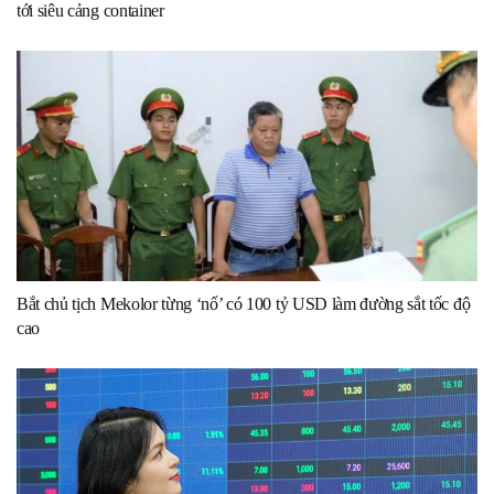
tới siêu cảng container
Bắt chủ tịch Mekolor từng ‘nổ’ có 100 tỷ USD làm đường sắt tốc độ
cao