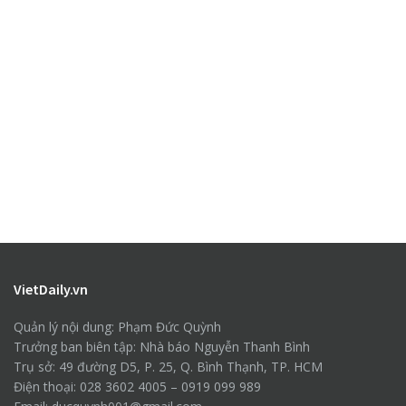
VietDaily.vn
Quản lý nội dung: Phạm Đức Quỳnh
Trưởng ban biên tập: Nhà báo Nguyễn Thanh Bình
Trụ sở: 49 đường D5, P. 25, Q. Bình Thạnh, TP. HCM
Điện thoại: 028 3602 4005 – 0919 099 989