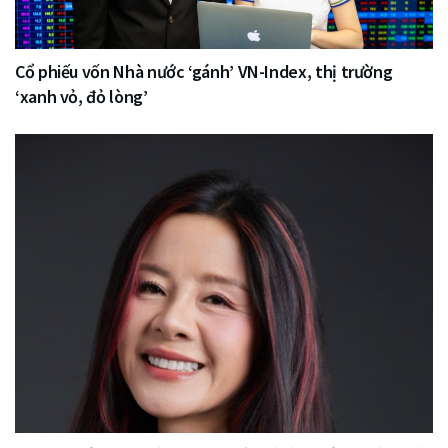
Cổ phiếu vốn Nhà nước ‘gánh’ VN-Index, thị trường
‘xanh vỏ, đỏ lòng’