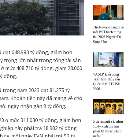
The Reverie Saigon ra
mắt BST bánh trung
thu 2026 Nguyệt Dạ
Song Hoa
N đạt 648.983 tỷ đồng, giảm hơn
tỷ trọng lớn nhất trong tổng tài sản
, ở mức 408.710 tỷ đồng, giảm 28.000
VASEP khởi động
tỷ đồng.
Triển lãm Thủy sản
Quốc tế VIETFISH
2026
 trong năm 2023 đạt 81.275 tỷ
 năm. Khoản tiền này đã mang về cho
mỗi ngày nhận gần 9 tỷ đồng.
23 ở mức 311.030 tỷ đồng, giảm hơn
5 dự án xuất sắc nhận
1,5 tỷ kinh phí làm
ghiệp này phải trả 18.982 tỷ đồng
phim từ Dự án phim
nh ra, mỗi ngày EVN phải trả 52 tỷ
ngắn CJ