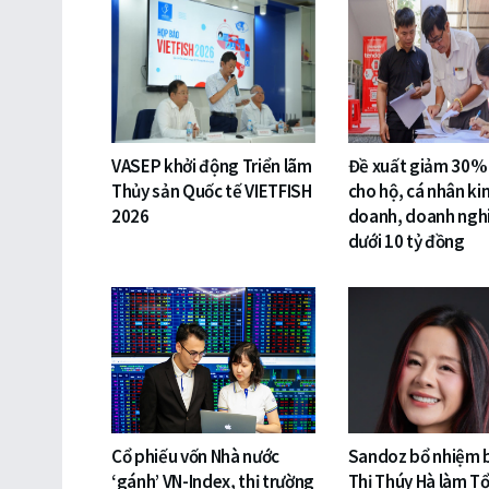
VASEP khởi động Triển lãm
Đề xuất giảm 30%
Thủy sản Quốc tế VIETFISH
cho hộ, cá nhân ki
2026
doanh, doanh ngh
dưới 10 tỷ đồng
Cổ phiếu vốn Nhà nước
Sandoz bổ nhiệm 
‘gánh’ VN-Index, thị trường
Thị Thúy Hà làm T