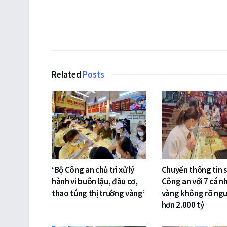
Related
Posts
‘Bộ Công an chủ trì xử lý
Chuyển thông tin 
hành vi buôn lậu, đầu cơ,
Công an với 7 cá n
thao túng thị trường vàng’
vàng không rõ ng
hơn 2.000 tỷ