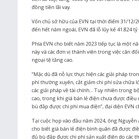
đồng tiền lãi vay.
Vốn chủ sở hữu của EVN tại thời điểm 31/12/2
đến hết năm ngoái, EVN đã lỗ lũy kế 41.824 tỷ
Phía EVN cho biết năm 2023 tiếp tục là một n
này và các đơn vị thành viên trong việc cân đối 
ngoại tệ tăng cao.
“Mặc dù đã nỗ lực thực hiện các giải pháp tron
phí thường xuyên, cắt giảm chi phí sửa chữa lớ
các giải pháp về tài chính… Tuy nhiên trong b
cao, trong khi giá bán lẻ điện chưa được điề
bù đắp được chi phí mua điện”, đại diện EVN ch
Tại cuộc họp vào đầu năm 2024, ông Nguyễn
cho biết giá bán lẻ điện bình quân đã được đi
đủ bù đắp được chi phí sản xuất điện do các t