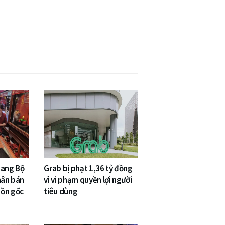
sang Bộ
Grab bị phạt 1,36 tỷ đồng
hân bán
vì vi phạm quyền lợi người
uồn gốc
tiêu dùng