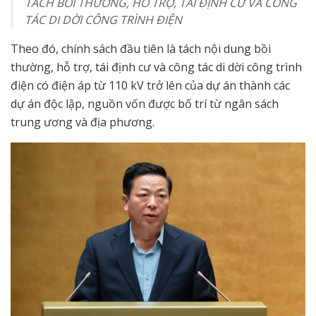
TÁCH BỒI THƯỜNG, HỖ TRỢ, TÁI ĐỊNH CƯ VÀ CÔNG
TÁC DI DỜI CÔNG TRÌNH ĐIỆN
Theo đó, chính sách đầu tiên là tách nội dung bồi
thường, hỗ trợ, tái định cư và công tác di dời công trình
điện có điện áp từ 110 kV trở lên của dự án thành các
dự án độc lập, nguồn vốn được bố trí từ ngân sách
trung ương và địa phương.