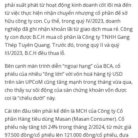
phải xuất phát từ hoạt động kinh doanh cốt lõi mà đến
từ việc thực hiện nhận chuyển nhượng cổ phần để sở
hữu công ty con. Cụ thể, trong quý IV/2023, doanh
nghiệp đã ghi nhận khoản lãi từ giao dịch mua rẻ. Công
ty con được B.C.H mua cổ phần là Công ty TNHH Gang
Thép Tuyên Quang. Trước đó, trong quý II và quý
III/2023, B.C.H đều thua lỗ.
Bên cạnh màn trình diễn “ngoại hạng” của BCA, cổ
phiếu của nhiều “ông lớn” với vốn hoá hàng tỷ USD
trên sàn UPCoM cũng tăng mạnh trong tháng vừa qua,
cho thấy sự sôi động của sàn chứng khoán vốn được
coi là “chiếu dưới” này.
Cái tên đầu tiên phải kể đến là MCH của Công ty Cổ
phần Hàng tiêu dùng Masan (Masan Consumer). Cổ
phiếu này tăng tới 24% trong tháng 2/2024, từ mức giá
97.500 đồng/cổ phiếu lên 121.000 đồng/cổ phiếu, đưa