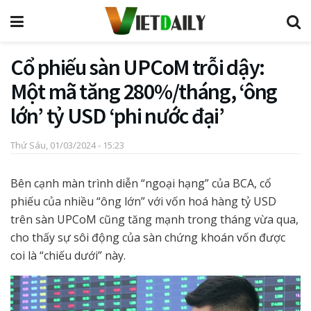
Cổ phiếu sàn UPCoM trỗi dậy:
Một mã tăng 280%/tháng, ‘ông
lớn’ tỷ USD ‘phi nước đại’
Thứ Sáu, 01/03/2024 - 15:23
Bên cạnh màn trình diễn “ngoại hạng” của BCA, cổ
phiếu của nhiều “ông lớn” với vốn hoá hàng tỷ USD
trên sàn UPCoM cũng tăng mạnh trong tháng vừa qua,
cho thấy sự sôi động của sàn chứng khoán vốn được
coi là “chiếu dưới” này.