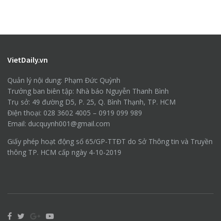
VietDaily.vn
Quản lý nội dung: Phạm Đức Quỳnh
Trưởng ban biên tập: Nhà báo Nguyễn Thanh Bình
Trụ sở: 49 đường D5, P. 25, Q. Bình Thạnh, TP. HCM
Điện thoại: 028 3602 4005 – 0919 099 989
Email: ducquynh001@gmail.com
Giấy phép hoạt động số 65/GP-TTĐT do Sở Thông tin và Truyền
thông TP. HCM cấp ngày 4-10-2019