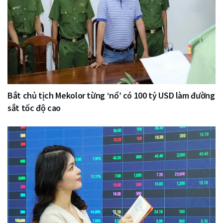
Bắt chủ tịch Mekolor từng ‘nổ’ có 100 tỷ USD làm đường
sắt tốc độ cao