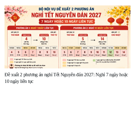
Đề xuất 2 phương án nghỉ Tết Nguyên đán 2027: Nghỉ 7 ngày hoặc
10 ngày liên tục