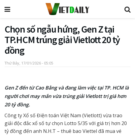
Chọn số ngẫu hứng, Gen Z tại
TP.HCM trúng giải Vietlott 20 tỷ
đồng
Thứ Bảy, 17/01/2026 - 05:05
Gen Z đến từ Cao Bằng và đang làm việc tại TP. HCM là
người chơi may mắn vừa trúng giải Vietlott trị giá hơn
20 tỷ đồng.
Công ty Xổ số Điện toán Việt Nam (Vietlott) vừa trao
giải độc đắc xổ số tự chọn Lotto 5/35 với giá trị hơn 20
tỷ đồng đến anh N.H.T – thuê bao Viettel đã mua vé