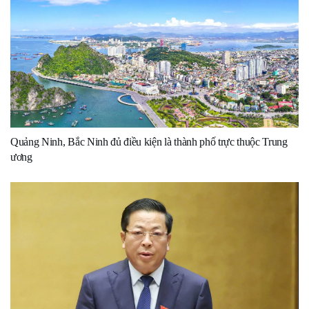
Quảng Ninh, Bắc Ninh đủ điều kiện là thành phố trực thuộc Trung
ương