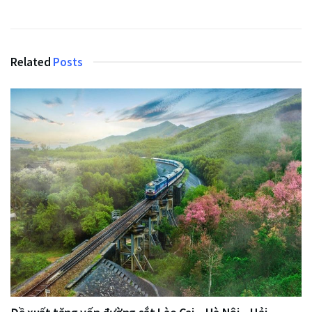
Related
Posts