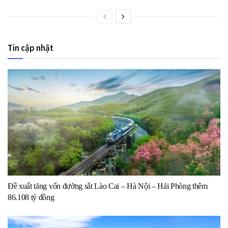
Tin cập nhật
Đề xuất tăng vốn đường sắt Lào Cai – Hà Nội – Hải Phòng thêm
86.108 tỷ đồng