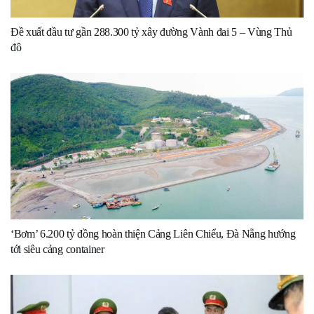
Đề xuất đầu tư gần 288.300 tỷ xây đường Vành đai 5 – Vùng Thủ
đô
‘Bơm’ 6.200 tỷ đồng hoàn thiện Cảng Liên Chiểu, Đà Nẵng hướng
tới siêu cảng container