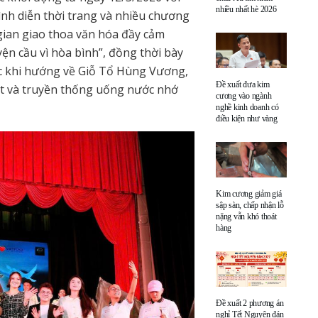
nhiều nhất hè 2026
ình diễn thời trang và nhiều chương
gian giao thoa văn hóa đầy cảm
n cầu vì hòa bình”, đồng thời bày
tộc khi hướng về Giỗ Tổ Hùng Vương,
Đề xuất đưa kim
ết và truyền thống uống nước nhớ
cương vào ngành
nghề kinh doanh có
điều kiện như vàng
Kim cương giảm giá
sập sàn, chấp nhận lỗ
nặng vẫn khó thoát
hàng
Đề xuất 2 phương án
nghỉ Tết Nguyên đán