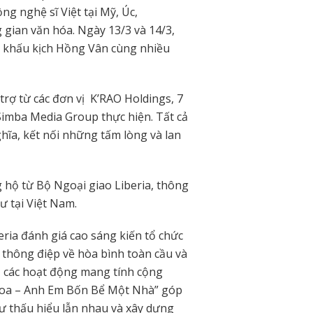
g nghệ sĩ Việt tại Mỹ, Úc,
gian văn hóa. Ngày 13/3 và 14/3,
ân khấu kịch Hồng Vân cùng nhiều
trợ từ các đơn vị K’RAO Holdings, 7
Simba Media Group thực hiện. Tất cả
ĩa, kết nối những tấm lòng và lan
 hộ từ Bộ Ngoại giao Liberia, thông
 tại Việt Nam.
eria đánh giá cao sáng kiến tổ chức
thông điệp về hòa bình toàn cầu và
ó, các hoạt động mang tính cộng
Hoa – Anh Em Bốn Bể Một Nhà” góp
ự thấu hiểu lẫn nhau và xây dựng