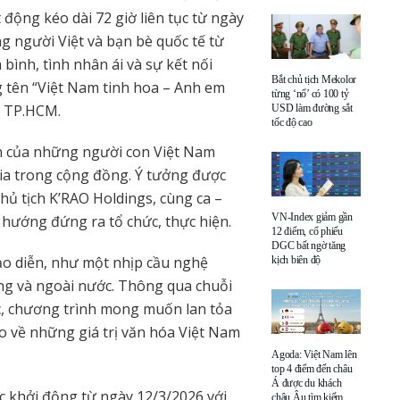
động kéo dài 72 giờ liên tục từ ngày
g người Việt và bạn bè quốc tế từ
bình, tình nhân ái và sự kết nối
Bắt chủ tịch Mekolor
g tên “Việt Nam tinh hoa – Anh em
từng ‘nổ’ có 100 tỷ
i TP.HCM.
USD làm đường sắt
tốc độ cao
n của những người con Việt Nam
hia trong cộng đồng. Ý tưởng được
hủ tịch K’RAO Holdings, cùng ca –
VN-Index giảm gần
 hướng đứng ra tổ chức, thực hiện.
12 điểm, cổ phiếu
DGC bất ngờ tăng
ạo diễn, như một nhịp cầu nghệ
kịch biên độ
ong và ngoài nước. Thông qua chuỗi
, chương trình mong muốn lan tỏa
ào về những giá trị văn hóa Việt Nam
Agoda: Việt Nam lên
top 4 điểm đến châu
Á được du khách
c khởi động từ ngày 12/3/2026 với
châu Âu tìm kiếm