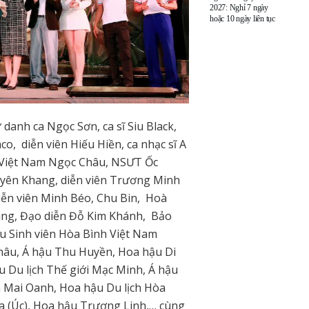
2027: Nghỉ 7 ngày
hoặc 10 ngày liên tục
danh ca Ngọc Sơn, ca sĩ Siu Black,
o, diễn viên Hiếu Hiền, ca nhạc sĩ A
 Việt Nam Ngọc Châu, NSƯT Ốc
ên Khang, diễn viên Trương Minh
ễn viên Minh Béo, Chu Bin, Hoà
ùng, Đạo diễn Đỗ Kim Khánh, Bảo
ậu Sinh viên Hòa Bình Việt Nam
âu, Á hậu Thu Huyền, Hoa hậu Di
 Du lịch Thế giới Mạc Minh, Á hậu
m Mai Oanh, Hoa hậu Du lịch Hòa
a (Úc), Hoa hậu Trương Linh,… cùng