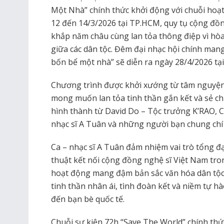
Một Nhà” chính thức khởi động với chuỗi hoạt 
12 đến 14/3/2026 tại TP.HCM, quy tụ cộng đồn
khắp năm châu cùng lan tỏa thông điệp vì hòa 
giữa các dân tộc. Đêm đại nhạc hội chính man
bốn bể một nhà” sẽ diễn ra ngày 28/4/2026 tạ
Chương trình được khởi xướng từ tâm nguyệ
mong muốn lan tỏa tinh thần gắn kết và sẻ c
hình thành từ David Do – Tộc trưởng K’RAO, C
nhạc sĩ A Tuân và những người bạn chung chí
Ca – nhạc sĩ A Tuân đảm nhiệm vai trò tổng đ
thuật kết nối cộng đồng nghệ sĩ Việt Nam tr
hoạt động mang đậm bản sắc văn hóa dân tộc
tinh thần nhân ái, tình đoàn kết và niềm tự h
đến bạn bè quốc tế.
Chuỗi sự kiện 72h “Save The World” chính thứ