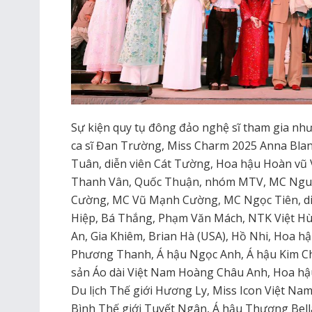
Sự kiện quy tụ đông đảo nghệ sĩ tham gia như 
ca sĩ Đan Trường, Miss Charm 2025 Anna Blanc
Tuân, diễn viên Cát Tường, Hoa hậu Hoàn vũ
Thanh Vân, Quốc Thuận, nhóm MTV, MC Nguy
Cường, MC Vũ Mạnh Cường, MC Ngọc Tiên, di
Hiệp, Bá Thắng, Phạm Văn Mách, NTK Việt H
An, Gia Khiêm, Brian Hà (USA), Hồ Nhi, Hoa h
Phương Thanh, Á hậu Ngọc Anh, Á hậu Kim Ch
sản Áo dài Việt Nam Hoàng Châu Anh, Hoa hậu
Du lịch Thế giới Hương Ly, Miss Icon Việt Na
Bình Thế giới Tuyết Ngân, Á hậu Thương Bell