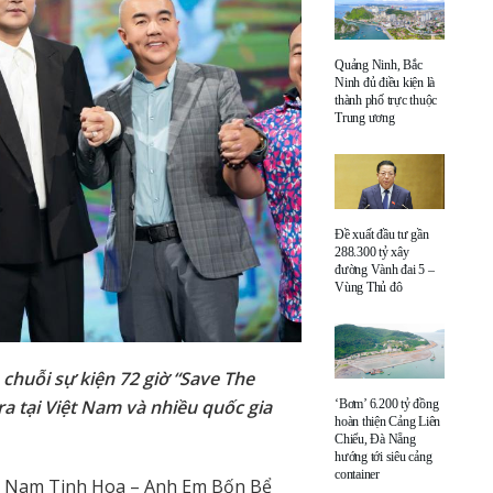
Quảng Ninh, Bắc
Ninh đủ điều kiện là
thành phố trực thuộc
Trung ương
Đề xuất đầu tư gần
288.300 tỷ xây
đường Vành đai 5 –
Vùng Thủ đô
 chuỗi sự kiện 72 giờ “Save The
ra tại Việt Nam và nhiều quốc gia
‘Bơm’ 6.200 tỷ đồng
hoàn thiện Cảng Liên
Chiểu, Đà Nẵng
hướng tới siêu cảng
container
ệt Nam Tinh Hoa – Anh Em Bốn Bể