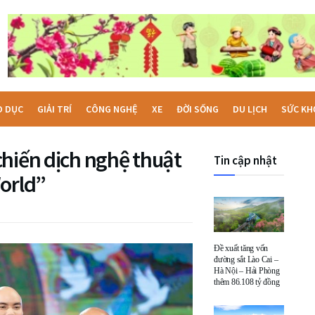
O DỤC
GIẢI TRÍ
CÔNG NGHỆ
XE
ĐỜI SỐNG
DU LỊCH
SỨC KH
chiến dịch nghệ thuật
Tin cập nhật
World”
Đề xuất tăng vốn
đường sắt Lào Cai –
Hà Nội – Hải Phòng
thêm 86.108 tỷ đồng