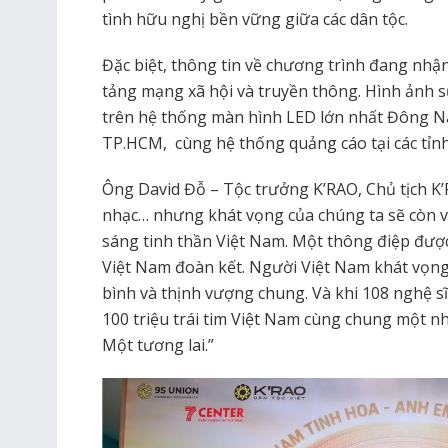
tình hữu nghị bền vững giữa các dân tộc.
Đặc biệt, thông tin về chương trình đang nhậ
tảng mạng xã hội và truyền thông. Hình ảnh 
trên hệ thống màn hình LED lớn nhất Đông N
TP.HCM, cùng hệ thống quảng cáo tại các tỉn
Ông David Đỗ – Tộc trưởng K’RAO, Chủ tịch K’
nhạc… nhưng khát vọng của chúng ta sẽ còn v
sáng tinh thần Việt Nam. Một thông điệp được
Việt Nam đoàn kết. Người Việt Nam khát vọn
bình và thịnh vượng chung. Và khi 108 nghệ sĩ 
100 triệu trái tim Việt Nam cùng chung một nh
Một tương lai.”