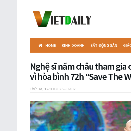
HOME
KINH DOANH
BẤT ĐỘNG SẢN
GIÁ
Nghệ sĩ năm châu tham gia 
vì hòa bình 72h “Save The 
Thứ Ba, 17/03/2026 - 09:07