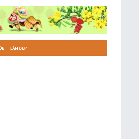
ỎE
LÀM ĐẸP