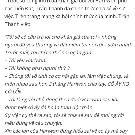
Trước sự công kích của khán giả đối với Hari Won phụ
bạc Tiến Đạt, Trấn Thành đã chính thức chia sẻ về sự
việc. Trên trang mạng xã hội chính thức của mình, Trấn
Thành viết:
“Tôi sẽ có câu trả lời cho khán giả của tôi – những
người đã yêu thương và đặt niềm tin nơi tôi – sớm nhất!
Trước mắt, tôi chỉ có thể nói ngắn gọn:
– Tôi yêu Hariwon.
– Tôi không phải người thứ 3.
– Chúng tôi vô tình có cơ hội gặp lại, làm việc chung, và
mến nhau sau hơn 2 tháng Hariwon chia tay. CÔ ẤY KO
CÓ LỖI!
– Tôi là người chủ động theo đuổi Hariwon sau khi
được biết cô ấy đã hoàn toàn độc thân.
Sự việc cụ thể ra sao, tôi sẽ chia sẻ sau để mọi người
hiểu đúng về câu chuyện.
Xin các fan của Hariwon đừng hiểu sai về cô ấy mà suy