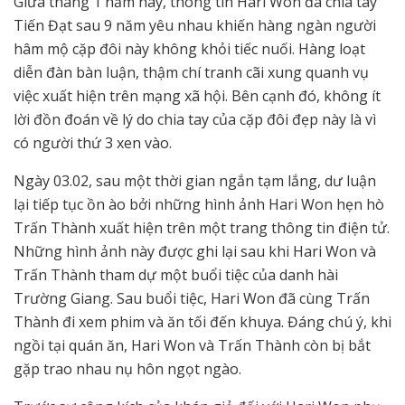
Giữa tháng 1 năm nay, thông tin Hari Won đã chia tay
Tiến Đạt sau 9 năm yêu nhau khiến hàng ngàn người
hâm mộ cặp đôi này không khỏi tiếc nuối. Hàng loạt
diễn đàn bàn luận, thậm chí tranh cãi xung quanh vụ
việc xuất hiện trên mạng xã hội. Bên cạnh đó, không ít
lời đồn đoán về lý do chia tay của cặp đôi đẹp này là vì
có người thứ 3 xen vào.
Ngày 03.02, sau một thời gian ngắn tạm lắng, dư luận
lại tiếp tục ồn ào bởi những hình ảnh Hari Won hẹn hò
Trấn Thành xuất hiện trên một trang thông tin điện tử.
Những hình ảnh này được ghi lại sau khi Hari Won và
Trấn Thành tham dự một buổi tiệc của danh hài
Trường Giang. Sau buổi tiệc, Hari Won đã cùng Trấn
Thành đi xem phim và ăn tối đến khuya. Đáng chú ý, khi
ngồi tại quán ăn, Hari Won và Trấn Thành còn bị bắt
gặp trao nhau nụ hôn ngọt ngào.