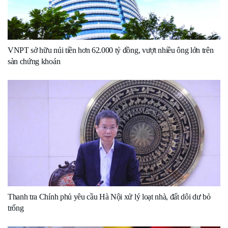
VNPT sở hữu núi tiền hơn 62.000 tỷ đồng, vượt nhiều ông lớn trên
sàn chứng khoán
Thanh tra Chính phủ yêu cầu Hà Nội xử lý loạt nhà, đất dôi dư bỏ
trống