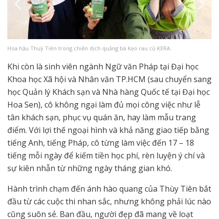
Hoa hậu Thuỳ Tiên trong chiến dịch quảng bá Kẹo rau củ KERA.
Khi còn là sinh viên ngành Ngữ văn Pháp tại Đại học
Khoa học Xã hội và Nhân văn TP.HCM (sau chuyển sang
học Quản lý Khách sạn và Nhà hàng Quốc tế tại Đại học
Hoa Sen), cô không ngại làm đủ mọi công việc như lễ
tân khách sạn, phục vụ quán ăn, hay làm mẫu trang
điểm. Với lợi thế ngoại hình và khả năng giao tiếp bằng
tiếng Anh, tiếng Pháp, cô từng làm việc đến 17 – 18
tiếng mỗi ngày để kiếm tiền học phí, rèn luyện ý chí và
sự kiên nhẫn từ những ngày tháng gian khó.
Hành trình chạm đến ánh hào quang của Thùy Tiên bắt
đầu từ các cuộc thi nhan sắc, nhưng không phải lúc nào
cũng suôn sẻ. Ban đầu, người đẹp đã mang về loạt