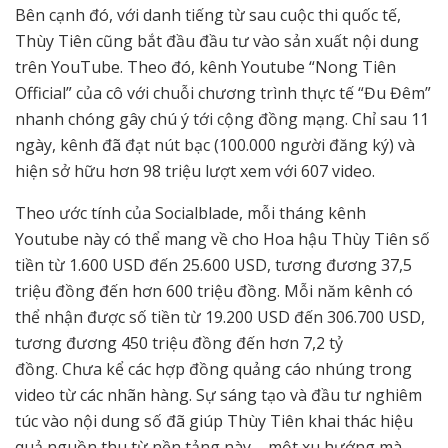
Bên cạnh đó, với danh tiếng từ sau cuộc thi quốc tế,
Thùy Tiên cũng bắt đầu đầu tư vào sản xuất nội dung
trên YouTube. Theo đó, kênh Youtube “Nong Tiên
Official” của cô với chuỗi chương trình thực tế “Đu Đêm”
nhanh chóng gây chú ý tới cộng đồng mạng. Chỉ sau 11
ngày, kênh đã đạt nút bạc (100.000 người đăng ký) và
hiện sở hữu hơn 98 triệu lượt xem với 607 video.
Theo ước tính của Socialblade, mỗi tháng kênh
Youtube này có thể mang về cho Hoa hậu Thùy Tiên số
tiền từ 1.600 USD đến 25.600 USD, tương đương 37,5
triệu đồng đến hơn 600 triệu đồng. Mỗi năm kênh có
thể nhận được số tiền từ 19.200 USD đến 306.700 USD,
tương đương 450 triệu đồng đến hơn 7,2 tỷ
đồng. Chưa kể các hợp đồng quảng cáo nhúng trong
video từ các nhãn hàng. Sự sáng tạo và đầu tư nghiêm
túc vào nội dung số đã giúp Thùy Tiên khai thác hiệu
quả nguồn thu từ nền tảng này – một xu hướng mà