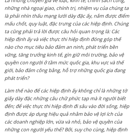
Là những chuyên gia về luật, kinh tế, chính sách công,
những nhà ngoại giao, chính trị, nhiệm vụ của chúng ta
là phải nhìn thấu mạng lưới dày đặc ấy, nắm được điểm
mấu chốt, quy luật, đặc trưng của các hiệp định. Chúng
ta cũng phải trả lời được câu hỏi quan trọng là: Các
hiệp định ấy và việc thực thi hiệp định đóng góp thế
nào cho mục tiêu bảo đảm an ninh, phát triển bền
vững, tăng trưởng kinh tế, gìn giữ môi trường, bảo vệ
quyền con người ở tầm mức quốc gia, khu vực và thế
giới, bảo đảm công bằng, hỗ trợ những quốc gia đang
phát triển?
Làm thế nào để các hiệp định ấy không chỉ là những tờ
giấy dày đặc những câu chữ phức tạp mà ít người biết
đến; để việc thực thi hiệp định đi sâu vào đời sống, hiệp
định được áp dụng hiệu quả nhằm bảo vệ lợi ích của
các doanh nghiệp lớn, vừa và nhỏ, bảo vệ quyền của
những con người yếu thế? Bởi, suy cho cùng, hiệp định