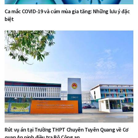
Ca mắc COVID-19 và cúm mùa gia tăng: Những lưu ý đặc
biệt
Rút vụ án tại Trường THPT Chuyên Tuyên Quang về Cơ
quan An ninh điều tra Bộ Công an